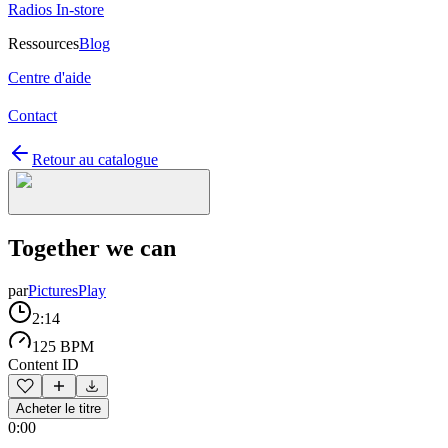
Radios In-store
Ressources
Blog
Centre d'aide
Contact
Retour au catalogue
Together we can
par
PicturesPlay
2:14
125 BPM
Content ID
Acheter le titre
0:00