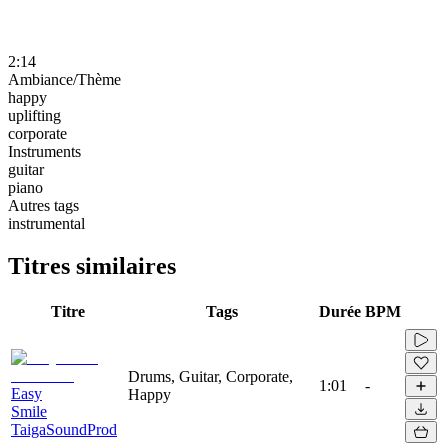
2:14
Ambiance/Thème
happy
uplifting
corporate
Instruments
guitar
piano
Autres tags
instrumental
Titres similaires
Titre
Tags
Durée
BPM
Drums, Guitar, Corporate,
1:01
-
Easy
Happy
Smile
TaigaSoundProd