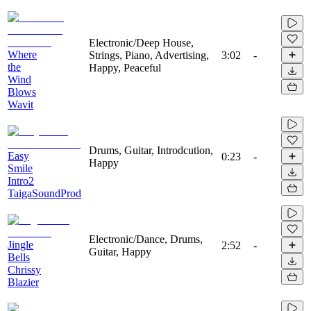
Electronic/Deep House,
Where
Strings, Piano, Advertising,
3:02
-
the
Happy, Peaceful
Wind
Blows
Wavit
Drums, Guitar, Introdcution,
Easy
0:23
-
Happy
Smile
Intro2
TaigaSoundProd
Electronic/Dance, Drums,
Jingle
2:52
-
Guitar, Happy
Bells
Chrissy
Blazier