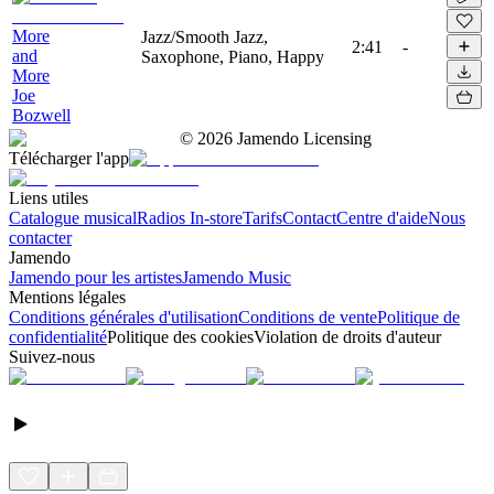
More
Jazz/Smooth Jazz,
2:41
-
and
Saxophone, Piano, Happy
More
Joe
Bozwell
©
2026
Jamendo Licensing
Télécharger l'app
Liens utiles
Catalogue musical
Radios In-store
Tarifs
Contact
Centre d'aide
Nous
contacter
Jamendo
Jamendo pour les artistes
Jamendo Music
Mentions légales
Conditions générales d'utilisation
Conditions de vente
Politique de
confidentialité
Politique des cookies
Violation de droits d'auteur
Suivez-nous