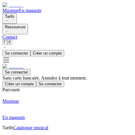
Musique
En magasin
Tarifs
Ressources
Contact
🇫🇷
Se connecter
Créer un compte
Se connecter
Sans carte bancaire. Annulez à tout moment.
Créer un compte
Se connecter
Parcourir
Musique
En magasin
Tarifs
Catalogue musical