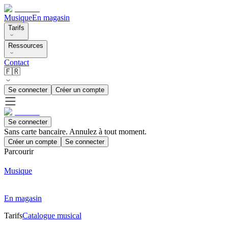
Musique
En magasin
Tarifs
Ressources
Contact
🇫🇷
Se connecter
Créer un compte
Se connecter
Sans carte bancaire. Annulez à tout moment.
Créer un compte
Se connecter
Parcourir
Musique
En magasin
Tarifs
Catalogue musical