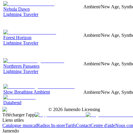
Ambient/New Age, Synthes
Nebula Dawn
Lightning Traveler
Ambient/New Age, Synthes
Forest Horizon
Lightning Traveler
Ambient/New Age, Synthesi
Northrern Passages
Lightning Traveler
Slow Breathing Ambient
Ambient/New Age, Synthesi
Databend
©
2026
Jamendo Licensing
Télécharger l'app
Liens utiles
Catalogue musical
Radios In-store
Tarifs
Contact
Centre d'aide
Nous con
Jamendo