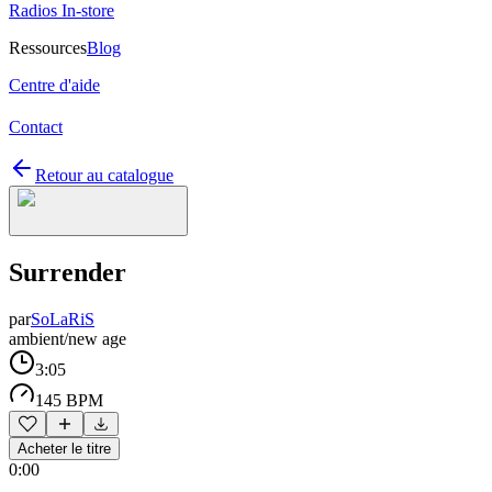
Radios In-store
Ressources
Blog
Centre d'aide
Contact
Retour au catalogue
Surrender
par
SoLaRiS
ambient/new age
3:05
145 BPM
Acheter le titre
0:00