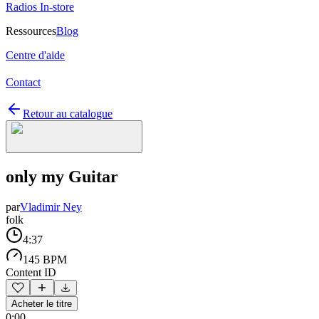
Radios In-store
Ressources
Blog
Centre d'aide
Contact
Retour au catalogue
only my Guitar
par
Vladimir Ney
folk
4:37
145 BPM
Content ID
Acheter le titre
0:00