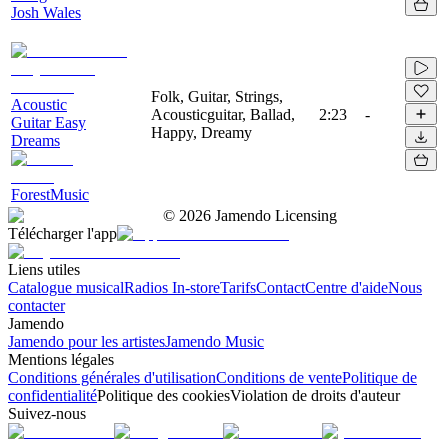
Josh Wales
Folk, Guitar, Strings,
Acoustic
Acousticguitar, Ballad,
2:23
-
Guitar Easy
Happy, Dreamy
Dreams
ForestMusic
©
2026
Jamendo Licensing
Télécharger l'app
Liens utiles
Catalogue musical
Radios In-store
Tarifs
Contact
Centre d'aide
Nous
contacter
Jamendo
Jamendo pour les artistes
Jamendo Music
Mentions légales
Conditions générales d'utilisation
Conditions de vente
Politique de
confidentialité
Politique des cookies
Violation de droits d'auteur
Suivez-nous