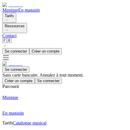
Musique
En magasin
Tarifs
Ressources
Contact
🇫🇷
Se connecter
Créer un compte
Se connecter
Sans carte bancaire. Annulez à tout moment.
Créer un compte
Se connecter
Parcourir
Musique
En magasin
Tarifs
Catalogue musical