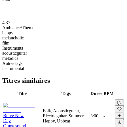
4:37
Ambiance/Thème
happy
melancholic
film
Instruments
acousticguitar
melodica
Autres tags
instrumental
Titres similaires
Titre
Tags
Durée
BPM
Folk, Acousticguitar,
Brave New
Electricguitar, Summer,
3:00
-
Day
Happy, Upbeat
Omotesound