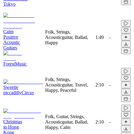
Tokyo
Calm
Folk, Strings,
Positive
Acousticguitar, Ballad,
1:49
-
Acoustic
Happy
Guitars
ForestMusic
Folk, Strings,
Acousticguitar, Travel,
2:10
-
Sweetie
Happy, Peaceful
piccadillyCircus
Folk, Guitar, Strings,
Christmas
Acousticguitar, Ballad,
2:10
-
in Hong
Happy, Calm
Kong