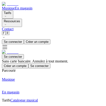
Musique
En magasin
Tarifs
Ressources
Contact
🇫🇷
Se connecter
Créer un compte
Se connecter
Sans carte bancaire. Annulez à tout moment.
Créer un compte
Se connecter
Parcourir
Musique
En magasin
Tarifs
Catalogue musical