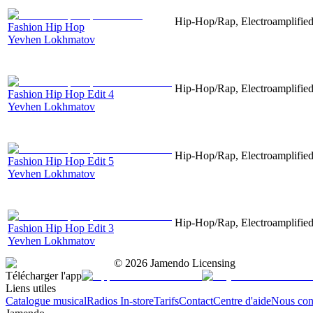
Hip-Hop/Rap, Electroamplified,
Fashion Hip Hop
Yevhen Lokhmatov
Hip-Hop/Rap, Electroamplified,
Fashion Hip Hop Edit 4
Yevhen Lokhmatov
Hip-Hop/Rap, Electroamplified,
Fashion Hip Hop Edit 5
Yevhen Lokhmatov
Hip-Hop/Rap, Electroamplified,
Fashion Hip Hop Edit 3
Yevhen Lokhmatov
©
2026
Jamendo Licensing
Télécharger l'app
Liens utiles
Catalogue musical
Radios In-store
Tarifs
Contact
Centre d'aide
Nous con