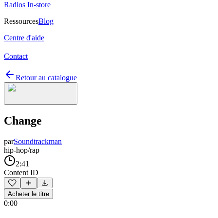
Radios In-store
Ressources
Blog
Centre d'aide
Contact
Retour au catalogue
Change
par
Soundtrackman
hip-hop/rap
2:41
Content ID
Acheter le titre
0:00