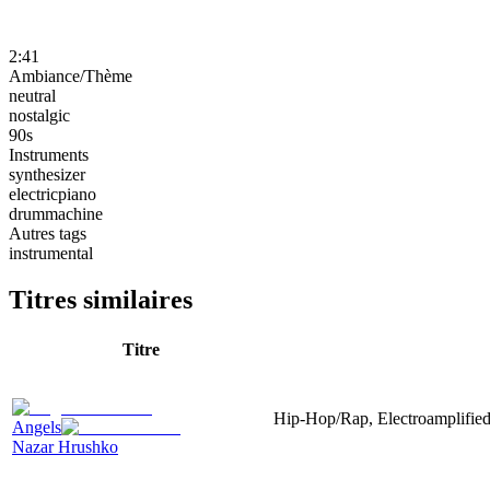
2:41
Ambiance/Thème
neutral
nostalgic
90s
Instruments
synthesizer
electricpiano
drummachine
Autres tags
instrumental
Titres similaires
Titre
Hip-Hop/Rap, Electroamplified,
Angels
Nazar Hrushko