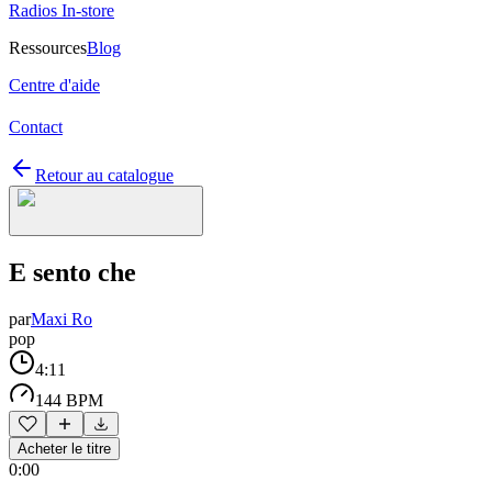
Radios In-store
Ressources
Blog
Centre d'aide
Contact
Retour au catalogue
E sento che
par
Maxi Ro
pop
4:11
144 BPM
Acheter le titre
0:00