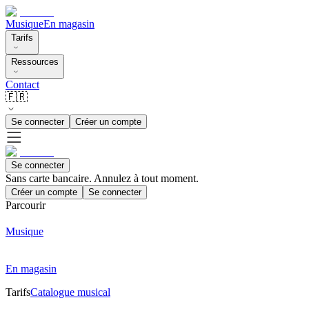
Musique
En magasin
Tarifs
Ressources
Contact
🇫🇷
Se connecter
Créer un compte
Se connecter
Sans carte bancaire. Annulez à tout moment.
Créer un compte
Se connecter
Parcourir
Musique
En magasin
Tarifs
Catalogue musical