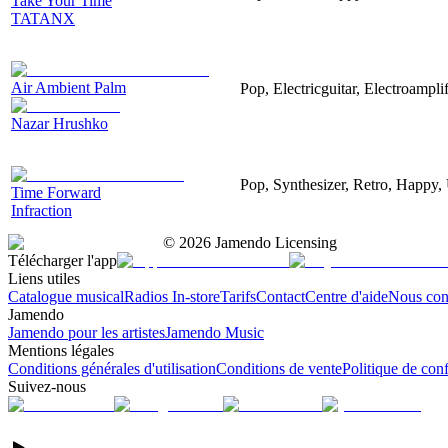
Take Your Time
TATANX
Air Ambient Palm
Pop, Electricguitar, Electroamplif
Nazar Hrushko
Pop, Synthesizer, Retro, Happy, 
Time Forward
Infraction
©
2026
Jamendo Licensing
Télécharger l'app
Liens utiles
Catalogue musical
Radios In-store
Tarifs
Contact
Centre d'aide
Nous con
Jamendo
Jamendo pour les artistes
Jamendo Music
Mentions légales
Conditions générales d'utilisation
Conditions de vente
Politique de conf
Suivez-nous