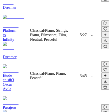
Dreamer
Platform
Classical/Piano, Strings,
to
Piano, Filmscore, Film,
5:27
-
Infinity
Neutral, Peaceful
Dreamer
Classical/Piano, Piano,
Ètude
3:45
-
Peaceful
en sib3
Oscar
Avila
Pasajero