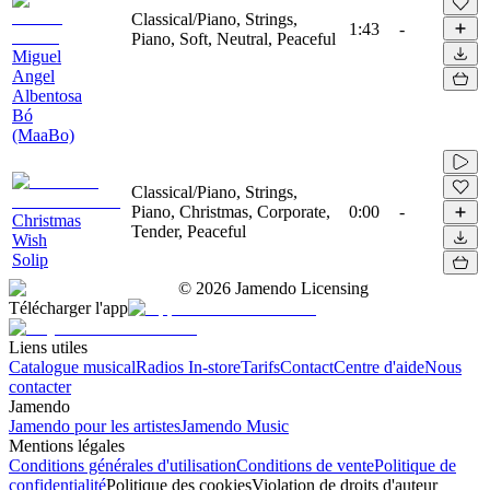
Classical/Piano, Strings,
1:43
-
Piano, Soft, Neutral, Peaceful
Miguel
Angel
Albentosa
Bó
(MaaBo)
Classical/Piano, Strings,
Piano, Christmas, Corporate,
0:00
-
Christmas
Tender, Peaceful
Wish
Solip
©
2026
Jamendo Licensing
Télécharger l'app
Liens utiles
Catalogue musical
Radios In-store
Tarifs
Contact
Centre d'aide
Nous
contacter
Jamendo
Jamendo pour les artistes
Jamendo Music
Mentions légales
Conditions générales d'utilisation
Conditions de vente
Politique de
confidentialité
Politique des cookies
Violation de droits d'auteur