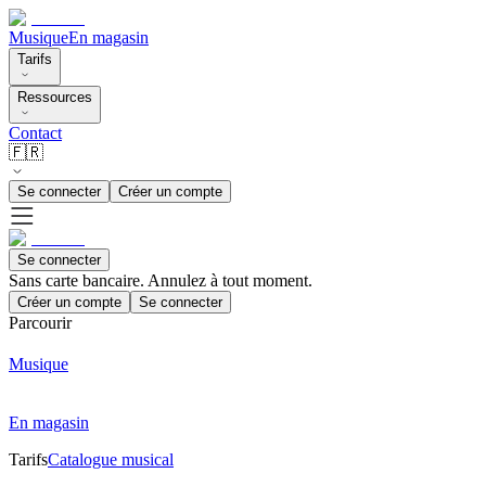
Musique
En magasin
Tarifs
Ressources
Contact
🇫🇷
Se connecter
Créer un compte
Se connecter
Sans carte bancaire. Annulez à tout moment.
Créer un compte
Se connecter
Parcourir
Musique
En magasin
Tarifs
Catalogue musical