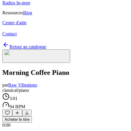
Radios In-store
Ressources
Blog
Centre d'aide
Contact
Retour au catalogue
Morning Coffee Piano
par
Raw Vibrations
classical/piano
3:01
94 BPM
Acheter le titre
0:00