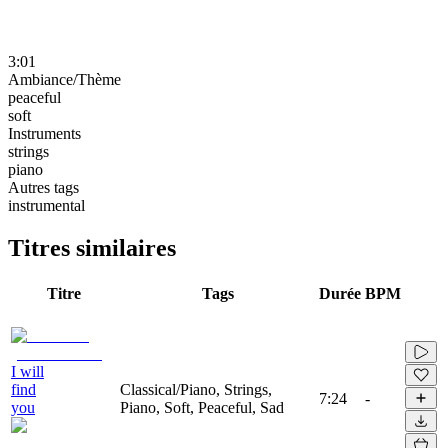
3:01
Ambiance/Thème
peaceful
soft
Instruments
strings
piano
Autres tags
instrumental
Titres similaires
Titre
Tags
Durée
BPM
I will
find
Classical/Piano, Strings,
7:24
-
you
Piano, Soft, Peaceful, Sad