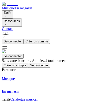
Musique
En magasin
Tarifs
Ressources
Contact
🇫🇷
Se connecter
Créer un compte
Se connecter
Sans carte bancaire. Annulez à tout moment.
Créer un compte
Se connecter
Parcourir
Musique
En magasin
Tarifs
Catalogue musical