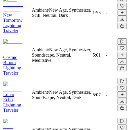
Ambient/New Age, Synthesizer,
1:53
-
New
Scifi, Neutral, Dark
Tomorrow
Lightning
Traveler
Ambient/New Age, Synthesizer,
Soundscape, Neutral,
5:01
-
Cosmic
Meditative
Bloom
Lightning
Traveler
Ambient/New Age, Synthesizer,
Lunar
5:07
-
Soundscape, Neutral, Dark
Echo
Lightning
Traveler
Ambient/New Age, Synthesizer,