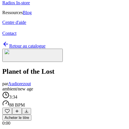
Radios In-store
Ressources
Blog
Centre d'aide
Contact
Retour au catalogue
Planet of the Lost
par
Audiorezout
ambient/new age
3:34
88 BPM
Acheter le titre
0:00