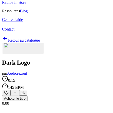
Radios In-store
Ressources
Blog
Centre d'aide
Contact
Retour au catalogue
Dark Logo
par
Audiorezout
0:15
145 BPM
Acheter le titre
0:00