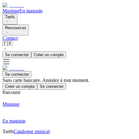
Musique
En magasin
Tarifs
Ressources
Contact
🇫🇷
Se connecter
Créer un compte
Se connecter
Sans carte bancaire. Annulez à tout moment.
Créer un compte
Se connecter
Parcourir
Musique
En magasin
Tarifs
Catalogue musical