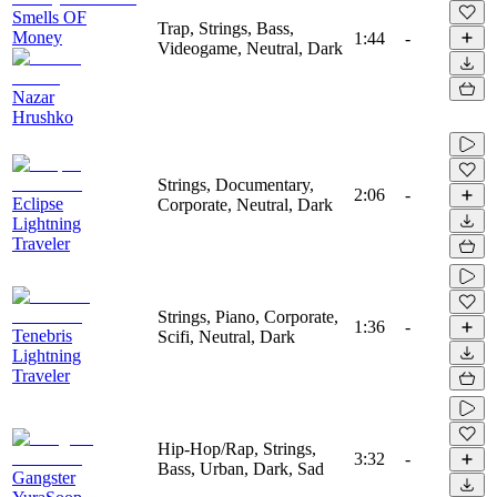
Smells OF
Trap, Strings, Bass,
Money
1:44
-
Videogame, Neutral, Dark
Nazar
Hrushko
Strings, Documentary,
2:06
-
Eclipse
Corporate, Neutral, Dark
Lightning
Traveler
Strings, Piano, Corporate,
1:36
-
Tenebris
Scifi, Neutral, Dark
Lightning
Traveler
Hip-Hop/Rap, Strings,
3:32
-
Bass, Urban, Dark, Sad
Gangster