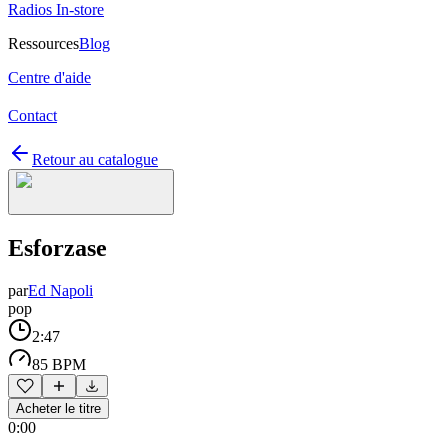
Radios In-store
Ressources
Blog
Centre d'aide
Contact
Retour au catalogue
Esforzase
par
Ed Napoli
pop
2:47
85 BPM
Acheter le titre
0:00