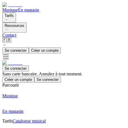
Musique
En magasin
Tarifs
Ressources
Contact
🇫🇷
Se connecter
Créer un compte
Se connecter
Sans carte bancaire. Annulez à tout moment.
Créer un compte
Se connecter
Parcourir
Musique
En magasin
Tarifs
Catalogue musical