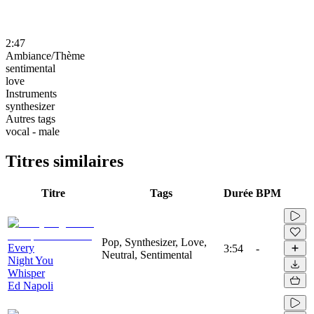
2:47
Ambiance/Thème
sentimental
love
Instruments
synthesizer
Autres tags
vocal - male
Titres similaires
Titre
Tags
Durée
BPM
Pop, Synthesizer, Love,
Every
3:54
-
Neutral, Sentimental
Night You
Whisper
Ed Napoli