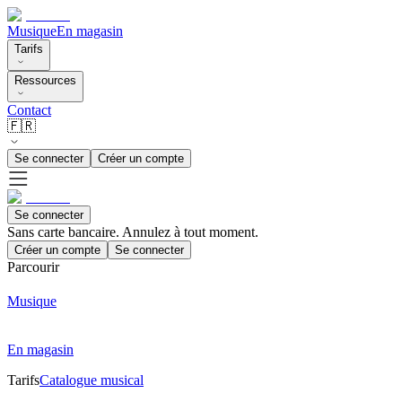
Musique
En magasin
Tarifs
Ressources
Contact
🇫🇷
Se connecter
Créer un compte
Se connecter
Sans carte bancaire. Annulez à tout moment.
Créer un compte
Se connecter
Parcourir
Musique
En magasin
Tarifs
Catalogue musical