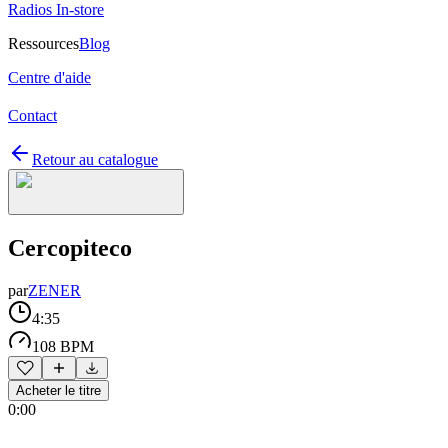
Radios In-store
Ressources
Blog
Centre d'aide
Contact
Retour au catalogue
Cercopiteco
par
ZENER
4:35
108 BPM
Acheter le titre
0:00