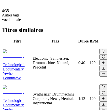
4:35
Autres tags
vocal - male
Titres similaires
Titre
Tags
Durée
BPM
Electronic, Synthesizer,
Drummachine, Neutral,
0:40
120
Technological
Peaceful
Documentary
Yevhen
Lokhmatov
Synthesizer, Drummachine,
Corporate, News, Neutral,
1:12
120
Technological
Inspirational
Documentary
Yevhen