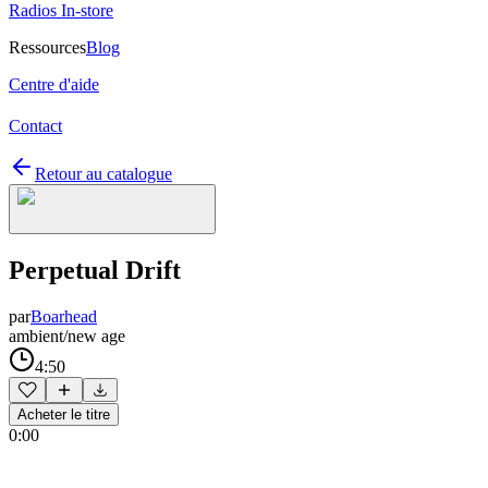
Radios In-store
Ressources
Blog
Centre d'aide
Contact
Retour au catalogue
Perpetual Drift
par
Boarhead
ambient/new age
4:50
Acheter le titre
0:00