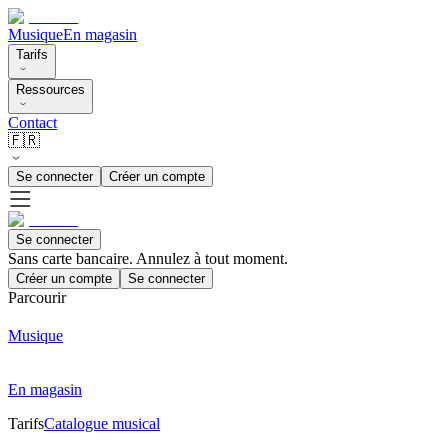
Musique
En magasin
Tarifs
Ressources
Contact
🇫🇷
Se connecter
Créer un compte
Se connecter
Sans carte bancaire. Annulez à tout moment.
Créer un compte
Se connecter
Parcourir
Musique
En magasin
Tarifs
Catalogue musical