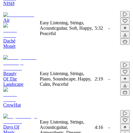
NISØ
Air
Easy Listening, Strings,
Acousticguitar, Soft, Happy,
5:32
-
Peaceful
Daché
Monét
Beauty
Easy Listening, Strings,
Of The
Piano, Soundscape, Happy,
2:19
-
Landscape
Calm, Peaceful
CrowHat
Easy Listening, Strings,
Days Of
Acousticguitar,
4:16
-
Magic
Atmospheric, Dreamy