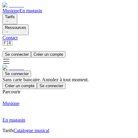
Musique
En magasin
Tarifs
Ressources
Contact
🇫🇷
Se connecter
Créer un compte
Se connecter
Sans carte bancaire. Annulez à tout moment.
Créer un compte
Se connecter
Parcourir
Musique
En magasin
Tarifs
Catalogue musical