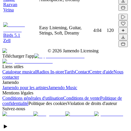
Razvan
Veina
Easy Listening, Guitar,
4:04
120
Strings, Soft, Dreamy
Birds 5.1
Zell
©
2026
Jamendo Licensing
Télécharger l'app
Liens utiles
Catalogue musical
Radios In-store
Tarifs
Contact
Centre d'aide
Nous
contacter
Jamendo
Jamendo pour les artistes
Jamendo Music
Mentions légales
Conditions générales d'utilisation
Conditions de vente
Politique de
confidentialité
Politique des cookies
Violation de droits d'auteur
Suivez-nous