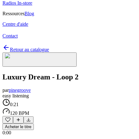
Radios In-store
Ressources
Blog
Centre d'aide
Contact
Retour au catalogue
Luxury Dream - Loop 2
par
pinegroove
easy listening
0:21
120 BPM
Acheter le titre
0:00