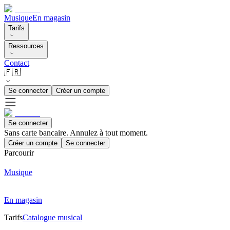
Musique
En magasin
Tarifs
Ressources
Contact
🇫🇷
Se connecter
Créer un compte
Se connecter
Sans carte bancaire. Annulez à tout moment.
Créer un compte
Se connecter
Parcourir
Musique
En magasin
Tarifs
Catalogue musical