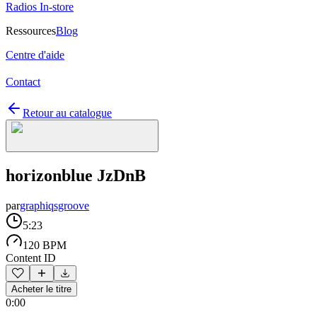
Radios In-store
Ressources
Blog
Centre d'aide
Contact
Retour au catalogue
horizonblue JzDnB
par
graphiqsgroove
5:23
120 BPM
Content ID
Acheter le titre
0:00