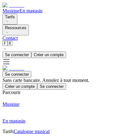
Musique
En magasin
Tarifs
Ressources
Contact
🇫🇷
Se connecter
Créer un compte
Se connecter
Sans carte bancaire. Annulez à tout moment.
Créer un compte
Se connecter
Parcourir
Musique
En magasin
Tarifs
Catalogue musical