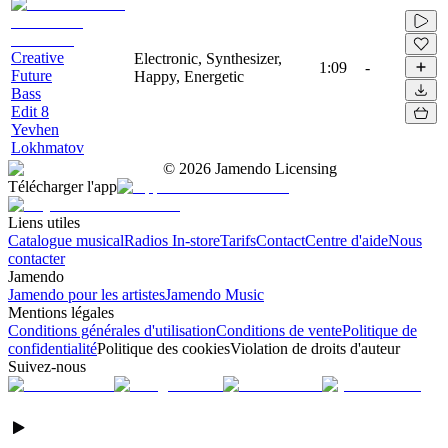
Creative
Electronic, Synthesizer,
1:09
-
Future
Happy, Energetic
Bass
Edit 8
Yevhen
Lokhmatov
©
2026
Jamendo Licensing
Télécharger l'app
Liens utiles
Catalogue musical
Radios In-store
Tarifs
Contact
Centre d'aide
Nous
contacter
Jamendo
Jamendo pour les artistes
Jamendo Music
Mentions légales
Conditions générales d'utilisation
Conditions de vente
Politique de
confidentialité
Politique des cookies
Violation de droits d'auteur
Suivez-nous