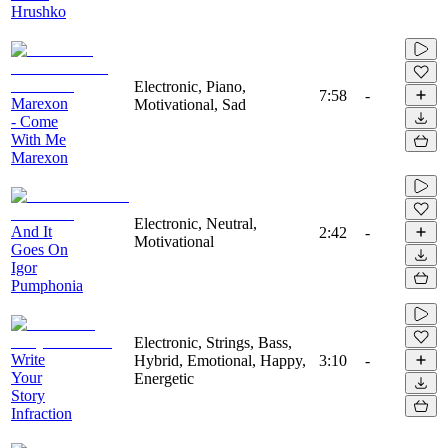
Hrushko
Electronic, Piano,
7:58
-
Marexon
Motivational, Sad
- Come
With Me
Marexon
Electronic, Neutral,
And It
2:42
-
Motivational
Goes On
Igor
Pumphonia
Electronic, Strings, Bass,
Write
Hybrid, Emotional, Happy,
3:10
-
Your
Energetic
Story
Infraction