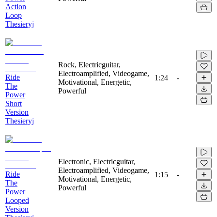
Action
Loop
Thesieryj
Rock, Electricguitar,
Electroamplified, Videogame,
Ride
1:24
-
Motivational, Energetic,
The
Powerful
Power
Short
Version
Thesieryj
Electronic, Electricguitar,
Electroamplified, Videogame,
Ride
1:15
-
Motivational, Energetic,
The
Powerful
Power
Looped
Version