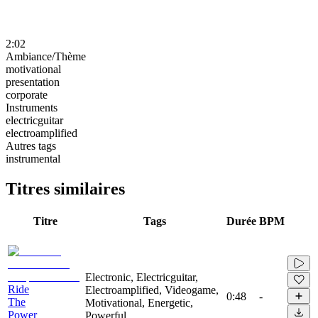
2:02
Ambiance/Thème
motivational
presentation
corporate
Instruments
electricguitar
electroamplified
Autres tags
instrumental
Titres similaires
Titre
Tags
Durée
BPM
Electronic, Electricguitar,
Ride
Electroamplified, Videogame,
0:48
-
The
Motivational, Energetic,
Power
Powerful