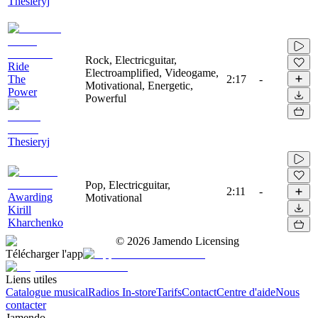
Thesieryj
Rock, Electricguitar,
Ride
Electroamplified, Videogame,
The
2:17
-
Motivational, Energetic,
Power
Powerful
Thesieryj
Pop, Electricguitar,
2:11
-
Awarding
Motivational
Kirill
Kharchenko
©
2026
Jamendo Licensing
Télécharger l'app
Liens utiles
Catalogue musical
Radios In-store
Tarifs
Contact
Centre d'aide
Nous
contacter
Jamendo