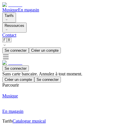
Musique
En magasin
Tarifs
Ressources
Contact
🇫🇷
Se connecter
Créer un compte
Se connecter
Sans carte bancaire. Annulez à tout moment.
Créer un compte
Se connecter
Parcourir
Musique
En magasin
Tarifs
Catalogue musical