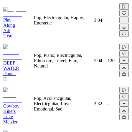
Pop, Electricguitar, Happy,
Play
3:04
-
Energetic
Along
Adi
Ursu
Pop, Piano, Electricguitar,
Filmscore, Travel, Film,
5:04
120
DEEP
Neutral
WATER
Daniel
H
Pop, Acousticguitar,
Electricguitar, Love,
3:32
-
Cowboy
Emotional, Sad
Killers
Luke
Metzler