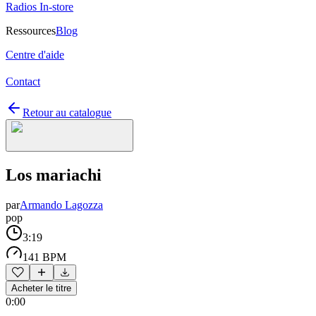
Radios In-store
Ressources
Blog
Centre d'aide
Contact
Retour au catalogue
Los mariachi
par
Armando Lagozza
pop
3:19
141 BPM
Acheter le titre
0:00