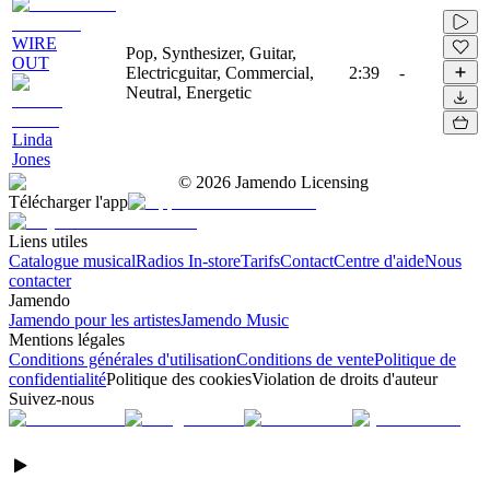
WIRE
Pop, Synthesizer, Guitar,
OUT
Electricguitar, Commercial,
2:39
-
Neutral, Energetic
Linda
Jones
©
2026
Jamendo Licensing
Télécharger l'app
Liens utiles
Catalogue musical
Radios In-store
Tarifs
Contact
Centre d'aide
Nous
contacter
Jamendo
Jamendo pour les artistes
Jamendo Music
Mentions légales
Conditions générales d'utilisation
Conditions de vente
Politique de
confidentialité
Politique des cookies
Violation de droits d'auteur
Suivez-nous