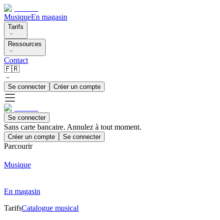
Musique
En magasin
Tarifs
Ressources
Contact
🇫🇷
Se connecter
Créer un compte
Se connecter
Sans carte bancaire. Annulez à tout moment.
Créer un compte
Se connecter
Parcourir
Musique
En magasin
Tarifs
Catalogue musical