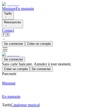
Musique
En magasin
Tarifs
Ressources
Contact
🇫🇷
Se connecter
Créer un compte
Se connecter
Sans carte bancaire. Annulez à tout moment.
Créer un compte
Se connecter
Parcourir
Musique
En magasin
Tarifs
Catalogue musical