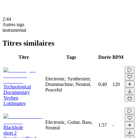
2:44
Autres tags
instrumental
Titres similaires
Titre
Tags
Durée
BPM
Electronic, Synthesizer,
Drummachine, Neutral,
0:40
120
Technological
Peaceful
Documentary
Yevhen
Lokhmatov
Electronic, Guitar, Bass,
1:57
-
Blackhole
Neutral
short 2