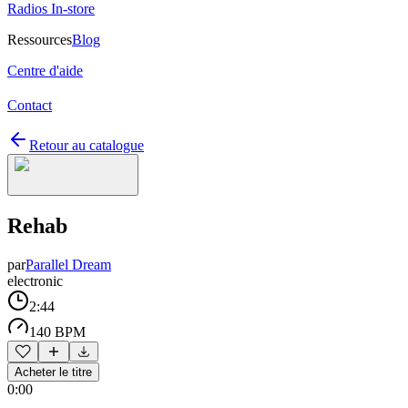
Radios In-store
Ressources
Blog
Centre d'aide
Contact
Retour au catalogue
Rehab
par
Parallel Dream
electronic
2:44
140 BPM
Acheter le titre
0:00