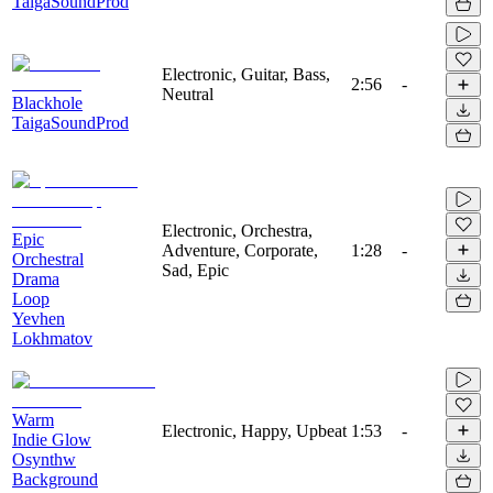
TaigaSoundProd
Electronic, Guitar, Bass,
2:56
-
Neutral
Blackhole
TaigaSoundProd
Electronic, Orchestra,
Epic
Adventure, Corporate,
1:28
-
Orchestral
Sad, Epic
Drama
Loop
Yevhen
Lokhmatov
Warm
Electronic, Happy, Upbeat
1:53
-
Indie Glow
Osynthw
Background