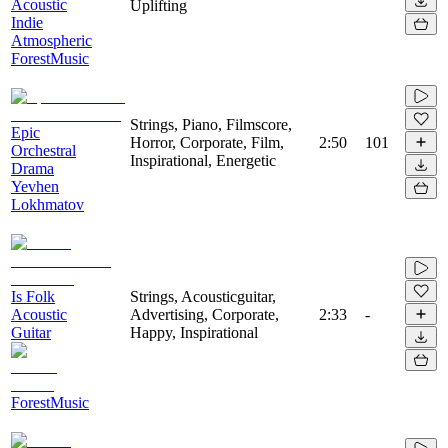
Acoustic
Uplifting
Indie
Atmospheric
ForestMusic
Strings, Piano, Filmscore,
Epic
Horror, Corporate, Film,
2:50
101
Orchestral
Inspirational, Energetic
Drama
Yevhen
Lokhmatov
Is Folk
Strings, Acousticguitar,
Acoustic
Advertising, Corporate,
2:33
-
Guitar
Happy, Inspirational
ForestMusic