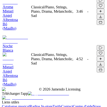
Aroma
Classical/Piano, Strings,
Miguel
Piano, Drama, Melancholic,
3:46
-
Angel
Sad
Albentosa
Bó
(MaaBo)
Noche
Blanca
Classical/Piano, Strings,
Piano, Drama, Melancholic,
4:52
-
Sad
Miguel
Angel
Albentosa
Bó
(MaaBo)
©
2026
Jamendo Licensing
Télécharger l'app
Liens utiles
Catalogue musical
Radios In-store
Tarifs
Contact
Centre d'aide
Nous