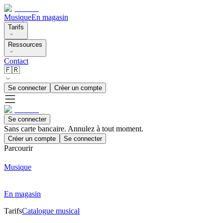
Musique
En magasin
Tarifs
Ressources
Contact
🇫🇷
Se connecter
Créer un compte
Se connecter
Sans carte bancaire. Annulez à tout moment.
Créer un compte
Se connecter
Parcourir
Musique
En magasin
Tarifs
Catalogue musical