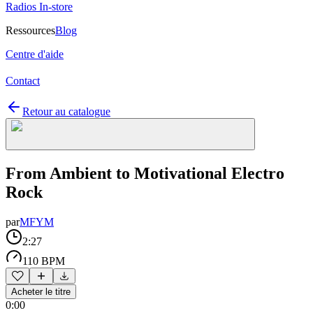
Radios In-store
Ressources
Blog
Centre d'aide
Contact
Retour au catalogue
From Ambient to Motivational Electro
Rock
par
MFYM
2:27
110 BPM
Acheter le titre
0:00