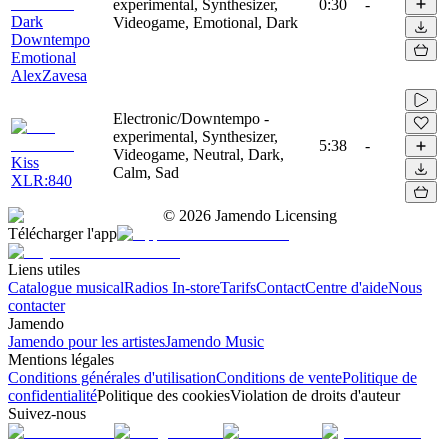
experimental, Synthesizer,
0:30
-
Dark
Videogame, Emotional, Dark
Downtempo
Emotional
AlexZavesa
Electronic/Downtempo -
experimental, Synthesizer,
5:38
-
Videogame, Neutral, Dark,
Kiss
Calm, Sad
XLR:840
©
2026
Jamendo Licensing
Télécharger l'app
Liens utiles
Catalogue musical
Radios In-store
Tarifs
Contact
Centre d'aide
Nous
contacter
Jamendo
Jamendo pour les artistes
Jamendo Music
Mentions légales
Conditions générales d'utilisation
Conditions de vente
Politique de
confidentialité
Politique des cookies
Violation de droits d'auteur
Suivez-nous