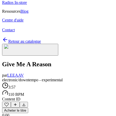
Radios In-store
Ressources
Blog
Centre d'aide
Contact
Retour au catalogue
Give Me A Reason
par
LEEAAV
electronic/downtempo - experimental
3:57
110 BPM
Content ID
Acheter le titre
0:00