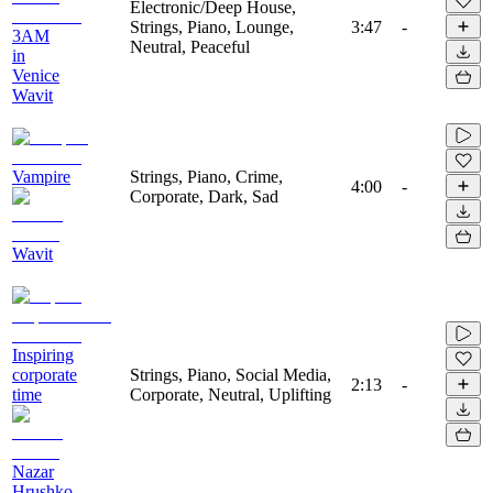
Electronic/Deep House,
Strings, Piano, Lounge,
3:47
-
3AM
Neutral, Peaceful
in
Venice
Wavit
Vampire
Strings, Piano, Crime,
4:00
-
Corporate, Dark, Sad
Wavit
Inspiring
corporate
Strings, Piano, Social Media,
2:13
-
time
Corporate, Neutral, Uplifting
Nazar
Hrushko