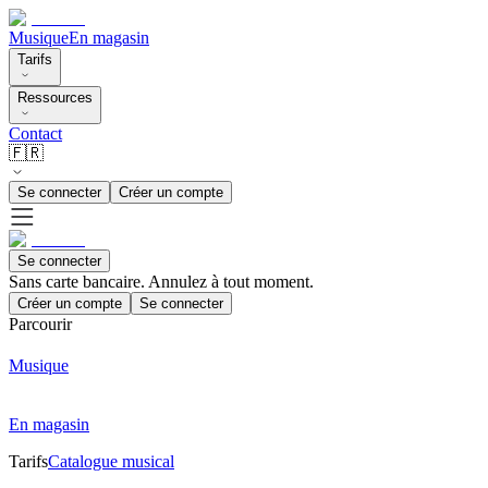
Musique
En magasin
Tarifs
Ressources
Contact
🇫🇷
Se connecter
Créer un compte
Se connecter
Sans carte bancaire. Annulez à tout moment.
Créer un compte
Se connecter
Parcourir
Musique
En magasin
Tarifs
Catalogue musical