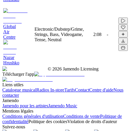
Global
Electronic/Dubstep/Grime,
Air
Strings, Bass, Videogame,
2:08
-
Centre
Tense, Neutral
Nazar
Hrushko
©
2026
Jamendo Licensing
Télécharger l'app
Liens utiles
Catalogue musical
Radios In-store
Tarifs
Contact
Centre d'aide
Nous
contacter
Jamendo
Jamendo pour les artistes
Jamendo Music
Mentions légales
Conditions générales d'utilisation
Conditions de vente
Politique de
confidentialité
Politique des cookies
Violation de droits d'auteur
Suivez-nous