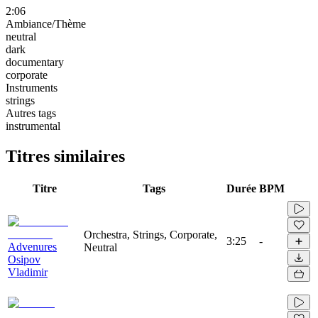
2:06
Ambiance/Thème
neutral
dark
documentary
corporate
Instruments
strings
Autres tags
instrumental
Titres similaires
Titre
Tags
Durée
BPM
Orchestra, Strings, Corporate,
3:25
-
Advenures
Neutral
Osipov
Vladimir