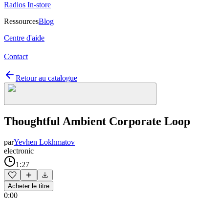
Radios In-store
Ressources
Blog
Centre d'aide
Contact
Retour au catalogue
Thoughtful Ambient Corporate Loop
par
Yevhen Lokhmatov
electronic
1:27
Acheter le titre
0:00