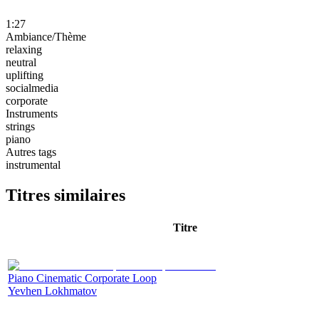
1:27
Ambiance/Thème
relaxing
neutral
uplifting
socialmedia
corporate
Instruments
strings
piano
Autres tags
instrumental
Titres similaires
Titre
Piano Cinematic Corporate Loop
Yevhen Lokhmatov