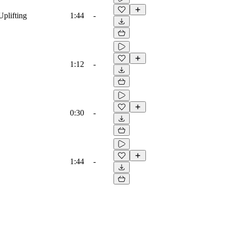
Uplifting
1:44
-
1:12
-
0:30
-
1:44
-