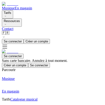
Musique
En magasin
Tarifs
Ressources
Contact
🇫🇷
Se connecter
Créer un compte
Se connecter
Sans carte bancaire. Annulez à tout moment.
Créer un compte
Se connecter
Parcourir
Musique
En magasin
Tarifs
Catalogue musical