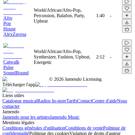
World/African/Afro-Pop,
Percussion, Balafon, Party,
1:40
-
Afro
Upbeat
Pop
House
AlexZavesa
World/African/Afro-Pop,
Synthesizer, Fashion, Upbeat,
2:12
-
Catwalk
Energetic
Pulse
SoundBound
©
2026
Jamendo Licensing
Télécharger l'app
Liens utiles
Catalogue musical
Radios In-store
Tarifs
Contact
Centre d'aide
Nous
contacter
Jamendo
Jamendo pour les artistes
Jamendo Music
Mentions légales
Conditions générales d'utilisation
Conditions de vente
Politique de
confidentialité
Politique des cookies
Violation de droits d'auteur