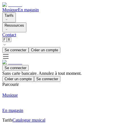
Musique
En magasin
Tarifs
Ressources
Contact
🇫🇷
Se connecter
Créer un compte
Se connecter
Sans carte bancaire. Annulez à tout moment.
Créer un compte
Se connecter
Parcourir
Musique
En magasin
Tarifs
Catalogue musical