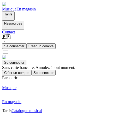
Musique
En magasin
Tarifs
Ressources
Contact
🇫🇷
Se connecter
Créer un compte
Se connecter
Sans carte bancaire. Annulez à tout moment.
Créer un compte
Se connecter
Parcourir
Musique
En magasin
Tarifs
Catalogue musical