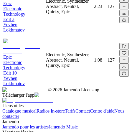
Electronic, Synthesizer,
Epic
Abstract, Neutral,
2:23
127
Electronic
Quirky, Epic
Technology
Edit 3
Yevhen
Lokhmatov
Electronic, Synthesizer,
Epic
Abstract, Neutral,
1:08
127
Electronic
Quirky, Epic
Technology
Edit 10
Yevhen
Lokhmatov
©
2026
Jamendo Licensing
Télécharger l'app
Liens utiles
Catalogue musical
Radios In-store
Tarifs
Contact
Centre d'aide
Nous
contacter
Jamendo
Jamendo pour les artistes
Jamendo Music