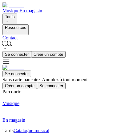
Musique
En magasin
Tarifs
Ressources
Contact
🇫🇷
Se connecter
Créer un compte
Se connecter
Sans carte bancaire. Annulez à tout moment.
Créer un compte
Se connecter
Parcourir
Musique
En magasin
Tarifs
Catalogue musical