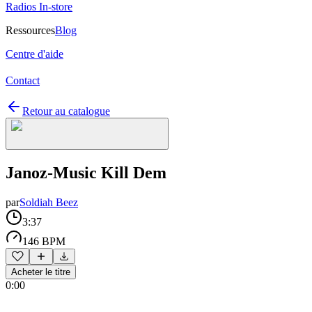
Radios In-store
Ressources
Blog
Centre d'aide
Contact
Retour au catalogue
Janoz-Music Kill Dem
par
Soldiah Beez
3:37
146 BPM
Acheter le titre
0:00