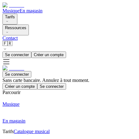
Musique
En magasin
Tarifs
Ressources
Contact
🇫🇷
Se connecter
Créer un compte
Se connecter
Sans carte bancaire. Annulez à tout moment.
Créer un compte
Se connecter
Parcourir
Musique
En magasin
Tarifs
Catalogue musical