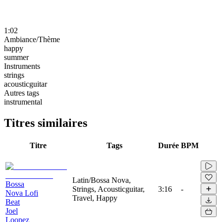
1:02
Ambiance/Thème
happy
summer
Instruments
strings
acousticguitar
Autres tags
instrumental
Titres similaires
Titre
Tags
Durée
BPM
Latin/Bossa Nova,
Bossa
Strings, Acousticguitar,
3:16
-
Nova Lofi
Travel, Happy
Beat
Joel
Loopez