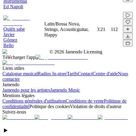
Instrumental
Ed Napoli
Latin/Bossa Nova,
Quién sabe
Strings, Acousticguitar,
3:21
112
Javier
Happy
Gómez
Bello
©
2026
Jamendo Licensing
Télécharger l'app
Liens utiles
Catalogue musical
Radios In-store
Tarifs
Contact
Centre d'aide
Nous
contacter
Jamendo
Jamendo pour les artistes
Jamendo Music
Mentions légales
Conditions générales d'utilisation
Conditions de vente
Politique de
confidentialité
Politique des cookies
Violation de droits d'auteur
Suivez-nous