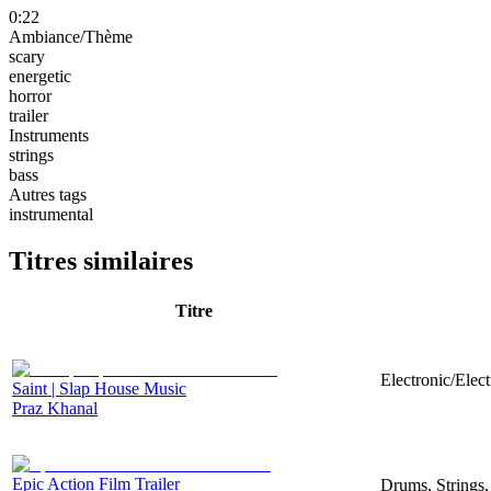
0:22
Ambiance/Thème
scary
energetic
horror
trailer
Instruments
strings
bass
Autres tags
instrumental
Titres similaires
Titre
Electronic/Elec
Saint | Slap House Music
Praz Khanal
Epic Action Film Trailer
Drums, Strings,