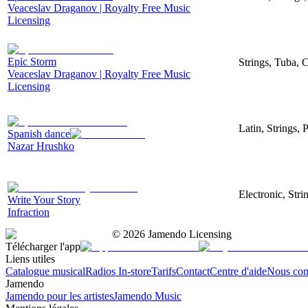
Veaceslav Draganov | Royalty Free Music
Licensing
Epic Storm
Strings, Tuba, 
Veaceslav Draganov | Royalty Free Music
Licensing
Latin, Strings, 
Spanish dance
Nazar Hrushko
Electronic, Str
Write Your Story
Infraction
©
2026
Jamendo Licensing
Télécharger l'app
Liens utiles
Catalogue musical
Radios In-store
Tarifs
Contact
Centre d'aide
Nous con
Jamendo
Jamendo pour les artistes
Jamendo Music