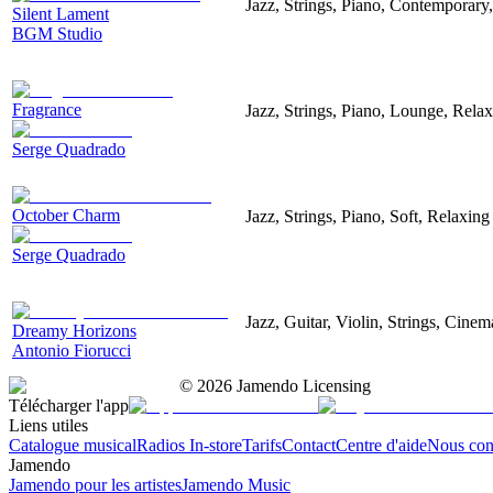
Jazz, Strings, Piano, Contemporary
Silent Lament
BGM Studio
Fragrance
Jazz, Strings, Piano, Lounge, Rela
Serge Quadrado
October Charm
Jazz, Strings, Piano, Soft, Relaxing
Serge Quadrado
Jazz, Guitar, Violin, Strings, Cinem
Dreamy Horizons
Antonio Fiorucci
©
2026
Jamendo Licensing
Télécharger l'app
Liens utiles
Catalogue musical
Radios In-store
Tarifs
Contact
Centre d'aide
Nous con
Jamendo
Jamendo pour les artistes
Jamendo Music