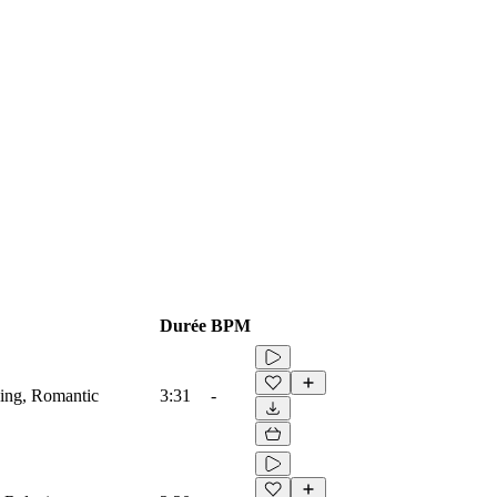
Durée
BPM
xing, Romantic
3:31
-