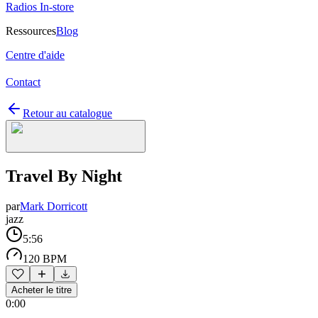
Radios In-store
Ressources
Blog
Centre d'aide
Contact
Retour au catalogue
Travel By Night
par
Mark Dorricott
jazz
5:56
120 BPM
Acheter le titre
0:00