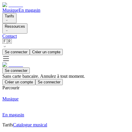
Musique
En magasin
Tarifs
Ressources
Contact
🇫🇷
Se connecter
Créer un compte
Se connecter
Sans carte bancaire. Annulez à tout moment.
Créer un compte
Se connecter
Parcourir
Musique
En magasin
Tarifs
Catalogue musical