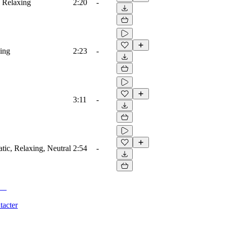
, Relaxing
2:20
-
xing
2:23
-
3:11
-
atic, Relaxing, Neutral
2:54
-
tacter