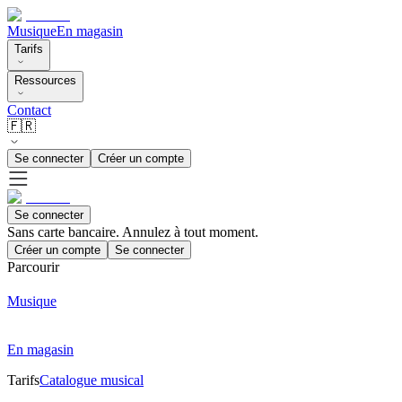
Musique
En magasin
Tarifs
Ressources
Contact
🇫🇷
Se connecter
Créer un compte
Se connecter
Sans carte bancaire. Annulez à tout moment.
Créer un compte
Se connecter
Parcourir
Musique
En magasin
Tarifs
Catalogue musical