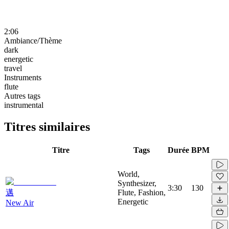
2:06
Ambiance/Thème
dark
energetic
travel
Instruments
flute
Autres tags
instrumental
Titres similaires
Titre
Tags
Durée
BPM
World,
Synthesizer,
3:30
130
邁
Flute, Fashion,
Energetic
New Air