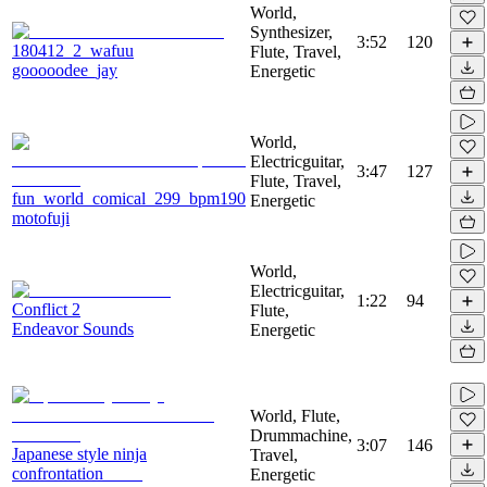
World,
Synthesizer,
3:52
120
180412_2_wafuu
Flute, Travel,
gooooodee_jay
Energetic
World,
Electricguitar,
3:47
127
Flute, Travel,
fun_world_comical_299_bpm190
Energetic
motofuji
World,
Electricguitar,
1:22
94
Conflict 2
Flute,
Endeavor Sounds
Energetic
World, Flute,
Drummachine,
3:07
146
Japanese style ninja
Travel,
confrontation _ _ _
Energetic