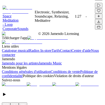
Electronic, Synthesizer,
Space
Soundscape, Relaxing,
1:27
-
Meditation
Meditative
- Loop
CorporateSounds
©
2026
Jamendo Licensing
Télécharger l'app
Liens utiles
Catalogue musical
Radios In-store
Tarifs
Contact
Centre d'aide
Nous
contacter
Jamendo
Jamendo pour les artistes
Jamendo Music
Mentions légales
Conditions générales d'utilisation
Conditions de vente
Politique de
confidentialité
Politique des cookies
Violation de droits d'auteur
Suivez-nous