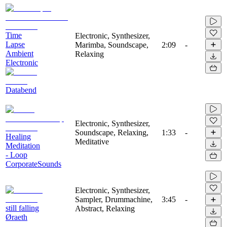
Time
Electronic, Synthesizer,
Lapse
Marimba, Soundscape,
2:09
-
Ambient
Relaxing
Electronic
Databend
Electronic, Synthesizer,
Soundscape, Relaxing,
1:33
-
Healing
Meditative
Meditation
- Loop
CorporateSounds
Electronic, Synthesizer,
Sampler, Drummachine,
3:45
-
still falling
Abstract, Relaxing
Øraeth