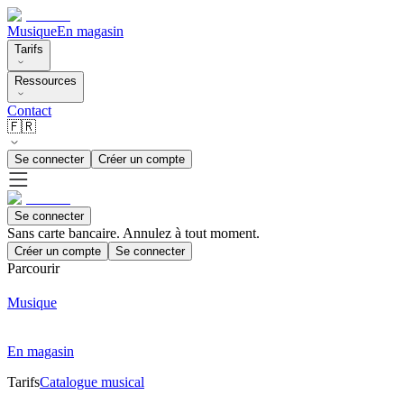
Musique
En magasin
Tarifs
Ressources
Contact
🇫🇷
Se connecter
Créer un compte
Se connecter
Sans carte bancaire. Annulez à tout moment.
Créer un compte
Se connecter
Parcourir
Musique
En magasin
Tarifs
Catalogue musical