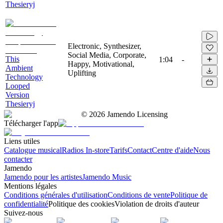
Thesieryj
Electronic, Synthesizer,
Social Media, Corporate,
This
1:04
-
Happy, Motivational,
Ambient
Uplifting
Technology
Looped
Version
Thesieryj
©
2026
Jamendo Licensing
Télécharger l'app
Liens utiles
Catalogue musical
Radios In-store
Tarifs
Contact
Centre d'aide
Nous
contacter
Jamendo
Jamendo pour les artistes
Jamendo Music
Mentions légales
Conditions générales d'utilisation
Conditions de vente
Politique de
confidentialité
Politique des cookies
Violation de droits d'auteur
Suivez-nous