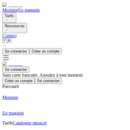
Musique
En magasin
Tarifs
Ressources
Contact
🇫🇷
Se connecter
Créer un compte
Se connecter
Sans carte bancaire. Annulez à tout moment.
Créer un compte
Se connecter
Parcourir
Musique
En magasin
Tarifs
Catalogue musical