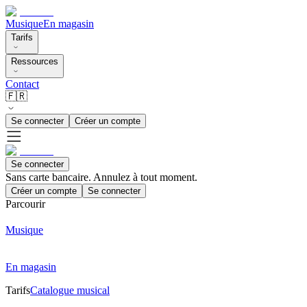
Musique
En magasin
Tarifs
Ressources
Contact
🇫🇷
Se connecter
Créer un compte
Se connecter
Sans carte bancaire. Annulez à tout moment.
Créer un compte
Se connecter
Parcourir
Musique
En magasin
Tarifs
Catalogue musical