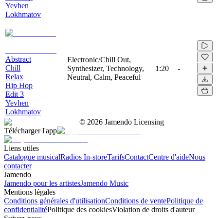
Yevhen
Lokhmatov
Abstract
Electronic/Chill Out,
Chill
Synthesizer, Technology,
1:20
-
Relax
Neutral, Calm, Peaceful
Hip Hop
Edit 3
Yevhen
Lokhmatov
©
2026
Jamendo Licensing
Télécharger l'app
Liens utiles
Catalogue musical
Radios In-store
Tarifs
Contact
Centre d'aide
Nous
contacter
Jamendo
Jamendo pour les artistes
Jamendo Music
Mentions légales
Conditions générales d'utilisation
Conditions de vente
Politique de
confidentialité
Politique des cookies
Violation de droits d'auteur