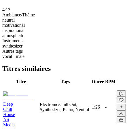
4:13
Ambiance/Thème
neutral
motivational
inspirational
atmospheric
Instruments
synthesizer
Autres tags
vocal - male
Titres similaires
Titre
Tags
Durée
BPM
Deep
Electronic/Chill Out,
1:26
-
Chill
Synthesizer, Piano, Neutral
House
Art
Media