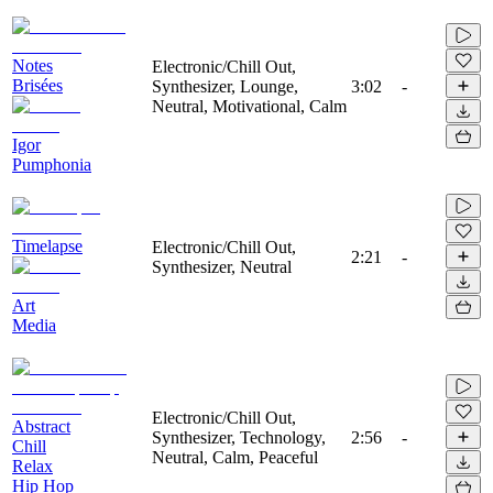
Notes
Electronic/Chill Out,
Brisées
Synthesizer, Lounge,
3:02
-
Neutral, Motivational, Calm
Igor
Pumphonia
Timelapse
Electronic/Chill Out,
2:21
-
Synthesizer, Neutral
Art
Media
Electronic/Chill Out,
Abstract
Synthesizer, Technology,
2:56
-
Chill
Neutral, Calm, Peaceful
Relax
Hip Hop