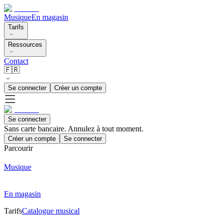
Musique
En magasin
Tarifs
Ressources
Contact
🇫🇷
Se connecter
Créer un compte
Se connecter
Sans carte bancaire. Annulez à tout moment.
Créer un compte
Se connecter
Parcourir
Musique
En magasin
Tarifs
Catalogue musical