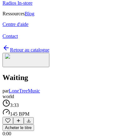
Radios In-store
Ressources
Blog
Centre d'aide
Contact
Retour au catalogue
Waiting
par
LoneTreeMusic
world
3:33
145 BPM
Acheter le titre
0:00