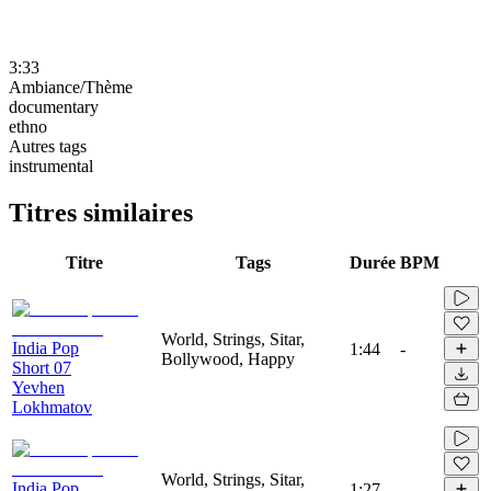
3:33
Ambiance/Thème
documentary
ethno
Autres tags
instrumental
Titres similaires
Titre
Tags
Durée
BPM
World, Strings, Sitar,
India Pop
1:44
-
Bollywood, Happy
Short 07
Yevhen
Lokhmatov
World, Strings, Sitar,
India Pop
1:27
-