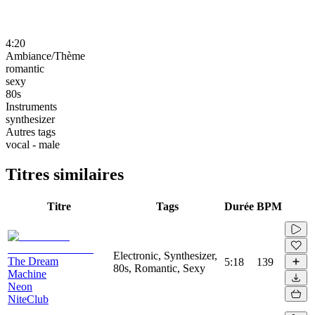
4:20
Ambiance/Thème
romantic
sexy
80s
Instruments
synthesizer
Autres tags
vocal - male
Titres similaires
Titre
Tags
Durée
BPM
Electronic, Synthesizer,
The Dream
5:18
139
80s, Romantic, Sexy
Machine
Neon
NiteClub