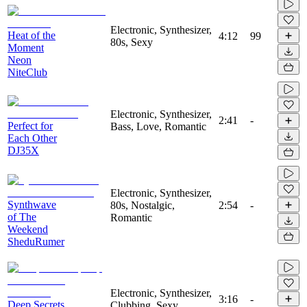
Electronic, Synthesizer,
Heat of the
4:12
99
80s, Sexy
Moment
Neon
NiteClub
Electronic, Synthesizer,
2:41
-
Perfect for
Bass, Love, Romantic
Each Other
DJ35X
Electronic, Synthesizer,
Synthwave
80s, Nostalgic,
2:54
-
of The
Romantic
Weekend
SheduRumer
Electronic, Synthesizer,
3:16
-
Deep Secrets
Clubbing, Sexy