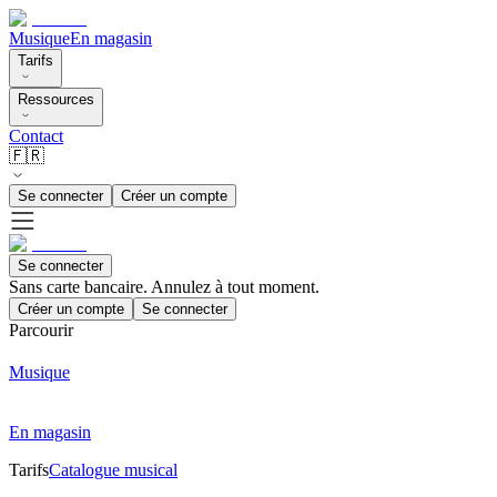
Musique
En magasin
Tarifs
Ressources
Contact
🇫🇷
Se connecter
Créer un compte
Se connecter
Sans carte bancaire. Annulez à tout moment.
Créer un compte
Se connecter
Parcourir
Musique
En magasin
Tarifs
Catalogue musical