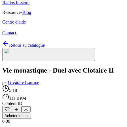
Radios In-store
Ressources
Blog
Centre d'aide
Contact
Retour au catalogue
Vie monastique - Duel avec Clotaire II
par
Grégoire Lourme
5:18
111 BPM
Content ID
Acheter le titre
0:00