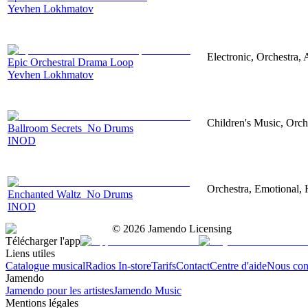
Yevhen Lokhmatov
Electronic, Orchestra,
Epic Orchestral Drama Loop
Yevhen Lokhmatov
Children's Music, Orch
Ballroom Secrets_No Drums
INOD
Orchestra, Emotional,
Enchanted Waltz_No Drums
INOD
©
2026
Jamendo Licensing
Télécharger l'app
Liens utiles
Catalogue musical
Radios In-store
Tarifs
Contact
Centre d'aide
Nous con
Jamendo
Jamendo pour les artistes
Jamendo Music
Mentions légales