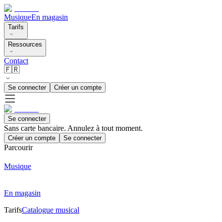
Musique
En magasin
Tarifs
Ressources
Contact
🇫🇷
Se connecter
Créer un compte
Se connecter
Sans carte bancaire. Annulez à tout moment.
Créer un compte
Se connecter
Parcourir
Musique
En magasin
Tarifs
Catalogue musical