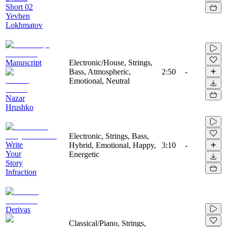
Short 02
Yevhen
Lokhmatov
Manuscript
Electronic/House, Strings,
Bass, Atmospheric,
2:50
-
Emotional, Neutral
Nazar
Hrushko
Electronic, Strings, Bass,
Write
Hybrid, Emotional, Happy,
3:10
-
Your
Energetic
Story
Infraction
Derivas
Classical/Piano, Strings,