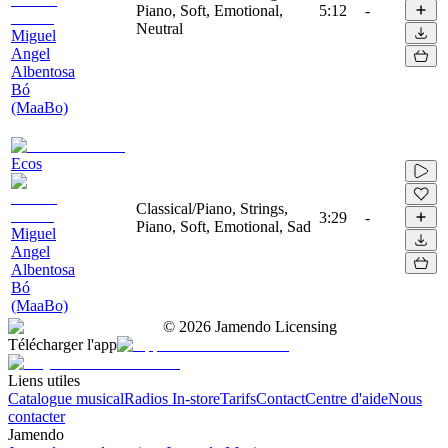
Piano, Soft, Emotional,
5:12
-
Neutral
Miguel
Angel
Albentosa
Bó
(MaaBo)
Ecos
Classical/Piano, Strings,
3:29
-
Piano, Soft, Emotional, Sad
Miguel
Angel
Albentosa
Bó
(MaaBo)
©
2026
Jamendo Licensing
Télécharger l'app
Liens utiles
Catalogue musical
Radios In-store
Tarifs
Contact
Centre d'aide
Nous
contacter
Jamendo