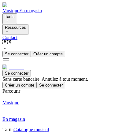
Musique
En magasin
Tarifs
Ressources
Contact
🇫🇷
Se connecter
Créer un compte
Se connecter
Sans carte bancaire. Annulez à tout moment.
Créer un compte
Se connecter
Parcourir
Musique
En magasin
Tarifs
Catalogue musical