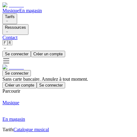
Musique
En magasin
Tarifs
Ressources
Contact
🇫🇷
Se connecter
Créer un compte
Se connecter
Sans carte bancaire. Annulez à tout moment.
Créer un compte
Se connecter
Parcourir
Musique
En magasin
Tarifs
Catalogue musical