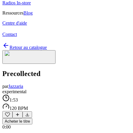
Radios In-store
Ressources
Blog
Centre d'aide
Contact
Retour au catalogue
Precollected
par
Jazzaria
experimental
1:53
120 BPM
Acheter le titre
0:00