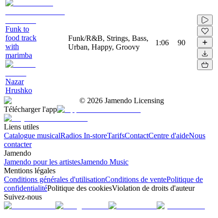
Funk to
food track
Funk/R&B, Strings, Bass,
1:06
90
with
Urban, Happy, Groovy
marimba
Nazar
Hrushko
©
2026
Jamendo Licensing
Télécharger l'app
Liens utiles
Catalogue musical
Radios In-store
Tarifs
Contact
Centre d'aide
Nous
contacter
Jamendo
Jamendo pour les artistes
Jamendo Music
Mentions légales
Conditions générales d'utilisation
Conditions de vente
Politique de
confidentialité
Politique des cookies
Violation de droits d'auteur
Suivez-nous