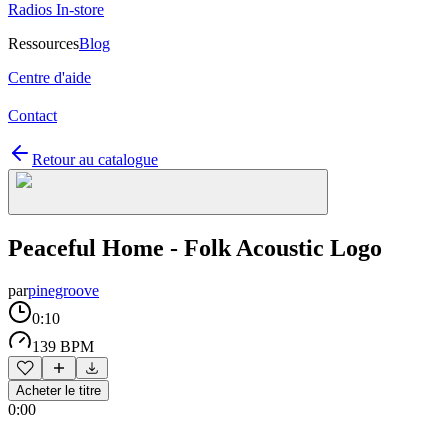
Radios In-store
Ressources
Blog
Centre d'aide
Contact
Retour au catalogue
Peaceful Home - Folk Acoustic Logo
par
pinegroove
0:10
139 BPM
Acheter le titre
0:00