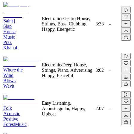
Electronic/Electro House,
Saint |
Strings, Bass, Clubbing,
3:33
-
Slap
Happy, Energetic
House
Music
Praz
Khanal
Electronic/Deep House,
Where the
Strings, Piano, Advertising,
3:02
-
Wind
Happy, Peaceful
Blows
Wavit
Easy Listening,
Folk
Acousticguitar, Happy,
2:07
-
Acoustic
Upbeat
Positive
ForestMusic