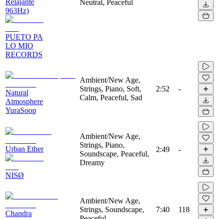
Relajante
Neutral, Peaceful
963Hz)
PUETO PA
LO MIO
RECORDS
Ambient/New Age,
Strings, Piano, Soft,
2:52
-
Natural
Calm, Peaceful, Sad
Atmosphere
YuraSoop
Ambient/New Age,
Strings, Piano,
Urban Ether
2:49
-
Soundscape, Peaceful,
Dreamy
NISØ
Ambient/New Age,
Strings, Soundscape,
7:40
118
Chandra
Peaceful