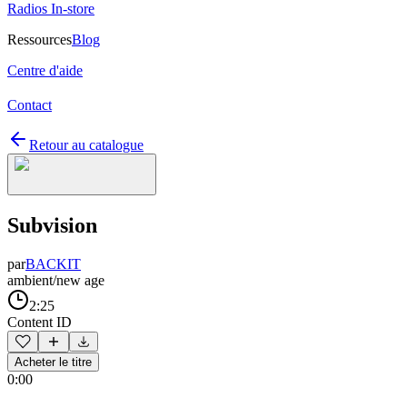
Radios In-store
Ressources
Blog
Centre d'aide
Contact
Retour au catalogue
Subvision
par
BACKIT
ambient/new age
2:25
Content ID
Acheter le titre
0:00