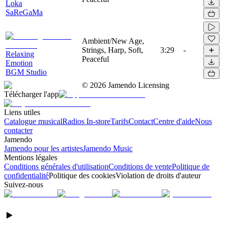
Loka
SaReGaMa
Ambient/New Age,
Strings, Harp, Soft,
3:29
-
Relaxing
Peaceful
Emotion
BGM Studio
©
2026
Jamendo Licensing
Télécharger l'app
Liens utiles
Catalogue musical
Radios In-store
Tarifs
Contact
Centre d'aide
Nous
contacter
Jamendo
Jamendo pour les artistes
Jamendo Music
Mentions légales
Conditions générales d'utilisation
Conditions de vente
Politique de
confidentialité
Politique des cookies
Violation de droits d'auteur
Suivez-nous