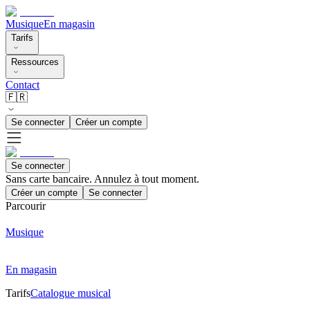
Musique
En magasin
Tarifs
Ressources
Contact
🇫🇷
Se connecter
Créer un compte
Se connecter
Sans carte bancaire. Annulez à tout moment.
Créer un compte
Se connecter
Parcourir
Musique
En magasin
Tarifs
Catalogue musical