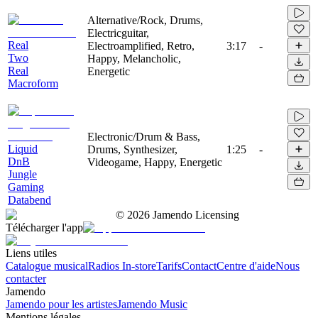
Alternative/Rock, Drums,
Electricguitar,
Real
Electroamplified, Retro,
3:17
-
Two
Happy, Melancholic,
Real
Energetic
Macroform
Electronic/Drum & Bass,
Liquid
Drums, Synthesizer,
1:25
-
DnB
Videogame, Happy, Energetic
Jungle
Gaming
Databend
©
2026
Jamendo Licensing
Télécharger l'app
Liens utiles
Catalogue musical
Radios In-store
Tarifs
Contact
Centre d'aide
Nous
contacter
Jamendo
Jamendo pour les artistes
Jamendo Music
Mentions légales