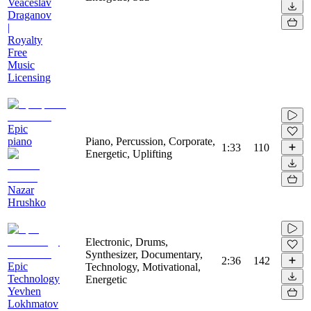
Veaceslav
Draganov
|
Royalty
Free
Music
Licensing
Epic
piano
Piano, Percussion, Corporate,
1:33
110
Energetic, Uplifting
Nazar
Hrushko
Electronic, Drums,
Synthesizer, Documentary,
2:36
142
Epic
Technology, Motivational,
Technology
Energetic
Yevhen
Lokhmatov