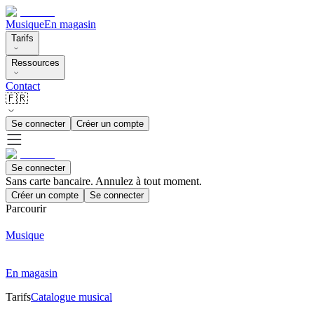
Musique
En magasin
Tarifs
Ressources
Contact
🇫🇷
Se connecter
Créer un compte
Se connecter
Sans carte bancaire. Annulez à tout moment.
Créer un compte
Se connecter
Parcourir
Musique
En magasin
Tarifs
Catalogue musical