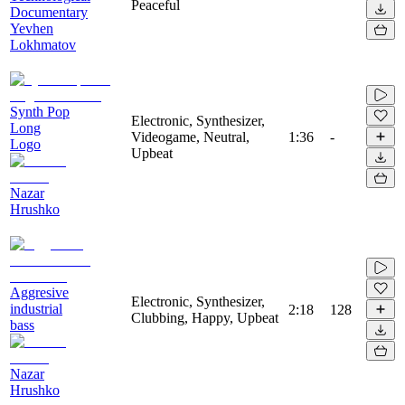
Peaceful
Documentary
Yevhen
Lokhmatov
Synth Pop
Electronic, Synthesizer,
Long
Videogame, Neutral,
1:36
-
Logo
Upbeat
Nazar
Hrushko
Aggresive
Electronic, Synthesizer,
industrial
2:18
128
Clubbing, Happy, Upbeat
bass
Nazar
Hrushko