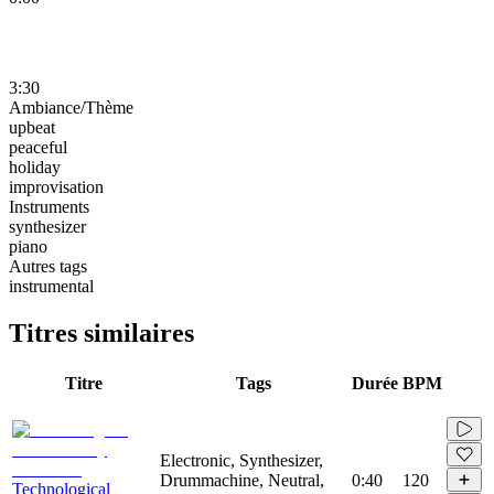
3:30
Ambiance/Thème
upbeat
peaceful
holiday
improvisation
Instruments
synthesizer
piano
Autres tags
instrumental
Titres similaires
Titre
Tags
Durée
BPM
Electronic, Synthesizer,
Drummachine, Neutral,
0:40
120
Technological