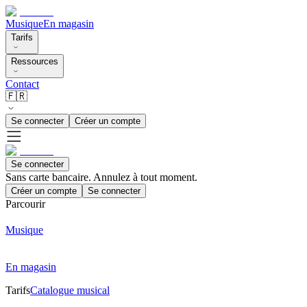
Musique
En magasin
Tarifs
Ressources
Contact
🇫🇷
Se connecter
Créer un compte
Se connecter
Sans carte bancaire. Annulez à tout moment.
Créer un compte
Se connecter
Parcourir
Musique
En magasin
Tarifs
Catalogue musical