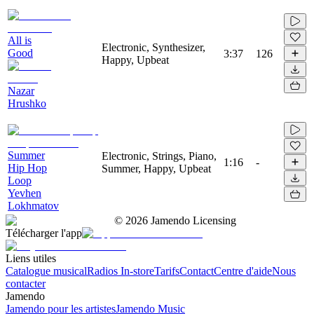
All is
Electronic, Synthesizer,
Good
3:37
126
Happy, Upbeat
Nazar
Hrushko
Summer
Electronic, Strings, Piano,
1:16
-
Hip Hop
Summer, Happy, Upbeat
Loop
Yevhen
Lokhmatov
©
2026
Jamendo Licensing
Télécharger l'app
Liens utiles
Catalogue musical
Radios In-store
Tarifs
Contact
Centre d'aide
Nous
contacter
Jamendo
Jamendo pour les artistes
Jamendo Music