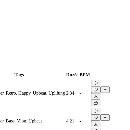
Tags
Durée
BPM
er, Retro, Happy, Upbeat, Uplifting
2:34
-
er, Bass, Vlog, Upbeat
4:21
-