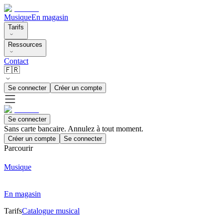
Musique
En magasin
Tarifs
Ressources
Contact
🇫🇷
Se connecter
Créer un compte
Se connecter
Sans carte bancaire. Annulez à tout moment.
Créer un compte
Se connecter
Parcourir
Musique
En magasin
Tarifs
Catalogue musical