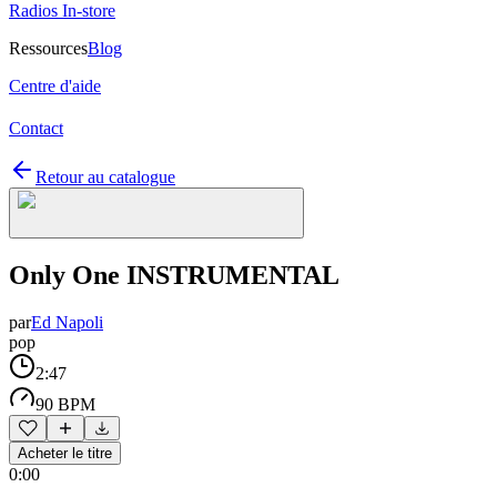
Radios In-store
Ressources
Blog
Centre d'aide
Contact
Retour au catalogue
Only One INSTRUMENTAL
par
Ed Napoli
pop
2:47
90 BPM
Acheter le titre
0:00