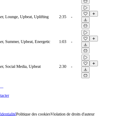
er, Lounge, Upbeat, Uplifting
2:35
-
zer, Summer, Upbeat, Energetic
1:03
-
er, Social Media, Upbeat
2:30
-
tacter
identialité
Politique des cookies
Violation de droits d'auteur