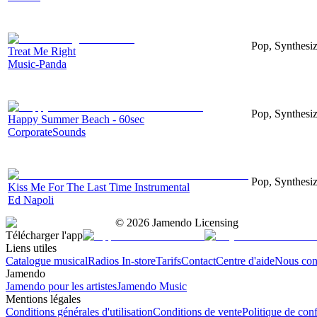
Pop, Synthesiz
Treat Me Right
Music-Panda
Pop, Synthesi
Happy Summer Beach - 60sec
CorporateSounds
Pop, Synthesiz
Kiss Me For The Last Time Instrumental
Ed Napoli
©
2026
Jamendo Licensing
Télécharger l'app
Liens utiles
Catalogue musical
Radios In-store
Tarifs
Contact
Centre d'aide
Nous con
Jamendo
Jamendo pour les artistes
Jamendo Music
Mentions légales
Conditions générales d'utilisation
Conditions de vente
Politique de conf