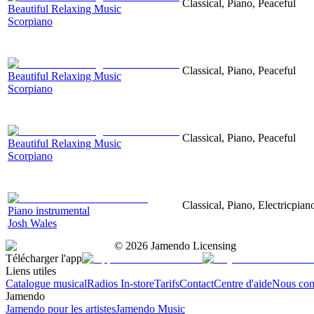
Classical, Piano, Peaceful
Beautiful Relaxing Music
Scorpiano
Classical, Piano, Peaceful
Beautiful Relaxing Music
Scorpiano
Classical, Piano, Peaceful
Beautiful Relaxing Music
Scorpiano
Classical, Piano, Electricpia
Piano instrumental
Josh Wales
©
2026
Jamendo Licensing
Télécharger l'app
Liens utiles
Catalogue musical
Radios In-store
Tarifs
Contact
Centre d'aide
Nous con
Jamendo
Jamendo pour les artistes
Jamendo Music