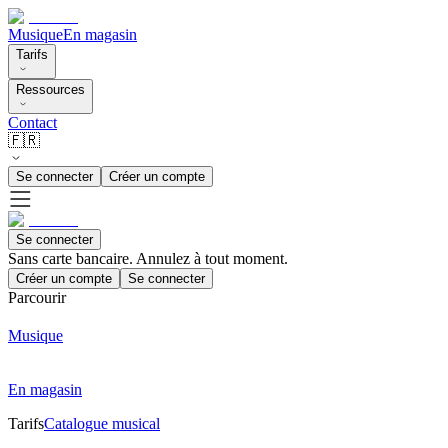
Musique
En magasin
Tarifs
Ressources
Contact
🇫🇷
Se connecter
Créer un compte
Se connecter
Sans carte bancaire. Annulez à tout moment.
Créer un compte
Se connecter
Parcourir
Musique
En magasin
Tarifs
Catalogue musical