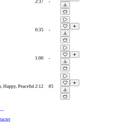
2:37
-
0:35
-
1:00
-
no, Happy, Peaceful
2:12
85
tacter