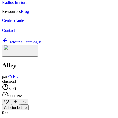
Radios In-store
Ressources
Blog
Centre d'aide
Contact
Retour au catalogue
Alley
par
FYFL
classical
3:06
90 BPM
Acheter le titre
0:00