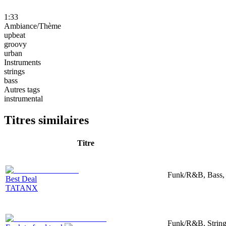
1:33
Ambiance/Thème
upbeat
groovy
urban
Instruments
strings
bass
Autres tags
instrumental
Titres similaires
Titre
Funk/R&B, Bass,
Best Deal
TATANX
Funk/R&B, String