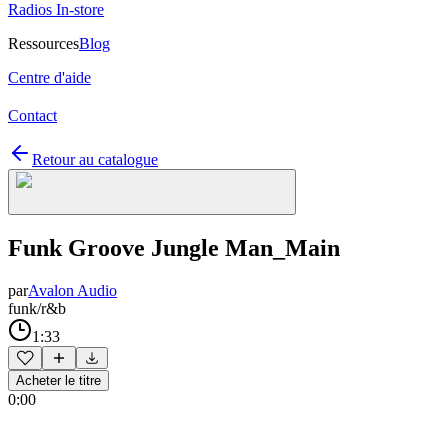
Radios In-store
Ressources
Blog
Centre d'aide
Contact
Retour au catalogue
Funk Groove Jungle Man_Main
par
Avalon Audio
funk/r&b
1:33
Acheter le titre
0:00