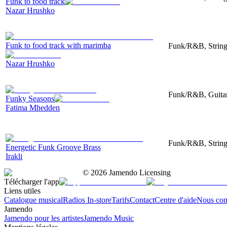
Funk to food track
Nazar Hrushko
Funk to food track with marimba
Funk/R&B, String
Nazar Hrushko
Funk/R&B, Guitar,
Funky Seasons
Fatima Mhedden
Funk/R&B, String
Energetic Funk Groove Brass
Irakli
©
2026
Jamendo Licensing
Télécharger l'app
Liens utiles
Catalogue musical
Radios In-store
Tarifs
Contact
Centre d'aide
Nous con
Jamendo
Jamendo pour les artistes
Jamendo Music