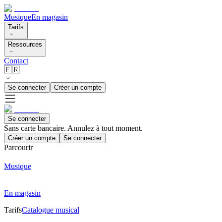
Musique
En magasin
Tarifs
Ressources
Contact
🇫🇷
Se connecter
Créer un compte
Se connecter
Sans carte bancaire. Annulez à tout moment.
Créer un compte
Se connecter
Parcourir
Musique
En magasin
Tarifs
Catalogue musical