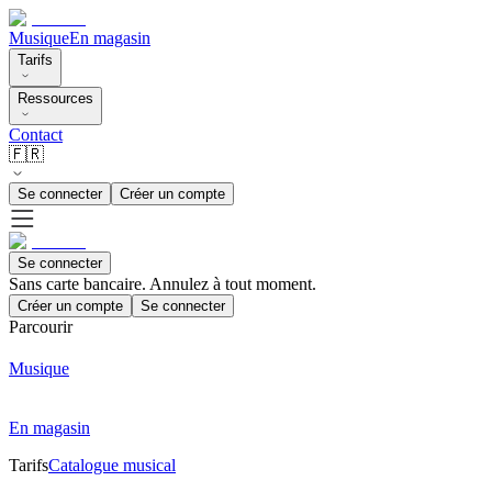
Musique
En magasin
Tarifs
Ressources
Contact
🇫🇷
Se connecter
Créer un compte
Se connecter
Sans carte bancaire. Annulez à tout moment.
Créer un compte
Se connecter
Parcourir
Musique
En magasin
Tarifs
Catalogue musical