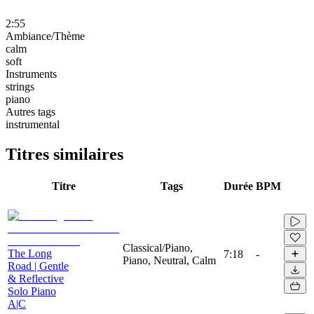
2:55
Ambiance/Thème
calm
soft
Instruments
strings
piano
Autres tags
instrumental
Titres similaires
Titre
Tags
Durée
BPM
Classical/Piano,
The Long
7:18
-
Piano, Neutral, Calm
Road | Gentle
& Reflective
Solo Piano
A|C