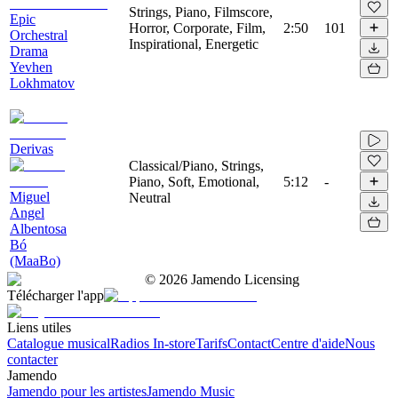
Strings, Piano, Filmscore,
Epic
Horror, Corporate, Film,
2:50
101
Orchestral
Inspirational, Energetic
Drama
Yevhen
Lokhmatov
Derivas
Classical/Piano, Strings,
Piano, Soft, Emotional,
5:12
-
Miguel
Neutral
Angel
Albentosa
Bó
(MaaBo)
©
2026
Jamendo Licensing
Télécharger l'app
Liens utiles
Catalogue musical
Radios In-store
Tarifs
Contact
Centre d'aide
Nous
contacter
Jamendo
Jamendo pour les artistes
Jamendo Music