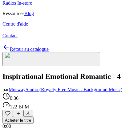
Radios In-store
Ressources
Blog
Centre d'aide
Contact
Retour au catalogue
Inspirational Emotional Romantic - 4
par
MuswayStudio (Royalty Free Music - Background Music)
0:36
122 BPM
Acheter le titre
0:00