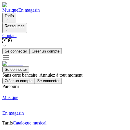
Musique
En magasin
Tarifs
Ressources
Contact
🇫🇷
Se connecter
Créer un compte
Se connecter
Sans carte bancaire. Annulez à tout moment.
Créer un compte
Se connecter
Parcourir
Musique
En magasin
Tarifs
Catalogue musical