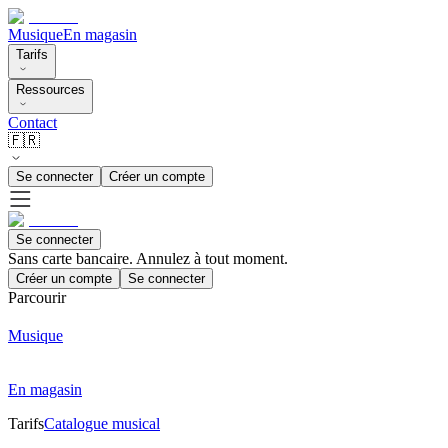
Musique
En magasin
Tarifs
Ressources
Contact
🇫🇷
Se connecter
Créer un compte
Se connecter
Sans carte bancaire. Annulez à tout moment.
Créer un compte
Se connecter
Parcourir
Musique
En magasin
Tarifs
Catalogue musical