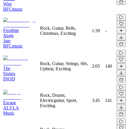
Wire
BFCmusic
Rock, Guitar, Bells,
Frostbite
1:39
-
Christmas, Exciting
Jingle
Jam
BFCmusic
Rock, Guitar, Strings, 60s,
2:05
140
The
Upbeat, Exciting
Sixties
INOD
Rock, Drums,
Electricguitar, Sport,
3:45
141
Escape
Exciting
ALVLA
Music