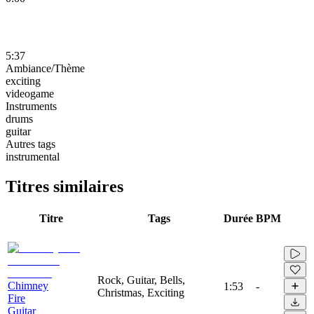
5:37
Ambiance/Thème
exciting
videogame
Instruments
drums
guitar
Autres tags
instrumental
Titres similaires
Titre
Tags
Durée
BPM
Rock, Guitar, Bells,
Chimney
1:53
-
Christmas, Exciting
Fire
Guitar