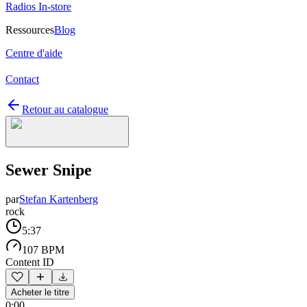
Radios In-store
Ressources
Blog
Centre d'aide
Contact
Retour au catalogue
Sewer Snipe
par
Stefan Kartenberg
rock
5:37
107 BPM
Content ID
Acheter le titre
0:00