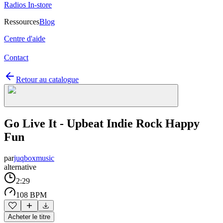
Radios In-store
Ressources
Blog
Centre d'aide
Contact
Retour au catalogue
Go Live It - Upbeat Indie Rock Happy
Fun
par
juqboxmusic
alternative
2:29
108 BPM
Acheter le titre