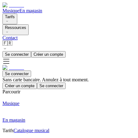
Musique
En magasin
Tarifs
Ressources
Contact
🇫🇷
Se connecter
Créer un compte
Se connecter
Sans carte bancaire. Annulez à tout moment.
Créer un compte
Se connecter
Parcourir
Musique
En magasin
Tarifs
Catalogue musical