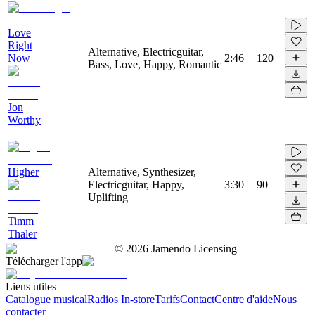
Love
Right
Alternative, Electricguitar,
Now
2:46
120
Bass, Love, Happy, Romantic
Jon
Worthy
Higher
Alternative, Synthesizer,
Electricguitar, Happy,
3:30
90
Uplifting
Timm
Thaler
©
2026
Jamendo Licensing
Télécharger l'app
Liens utiles
Catalogue musical
Radios In-store
Tarifs
Contact
Centre d'aide
Nous
contacter