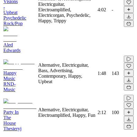
Visions
Electricguitar,
-
Electroamplified,
4:02
-
Upbeat
Electricorgan, Psychedelic,
Psychedelic
Happy, Trippy
Rock/Pop
Aled
Edwards
Alternative, Electricguitar,
Bass, Advertising,
Happy
1:48
143
Contemporary, Happy,
Music
Upbeat
RND-
Music
Alternative, Electricguitar,
Party In
2:12
100
Electroamplified, Happy, Fun
The
House
Thesieryj