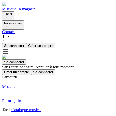
Musique
En magasin
Tarifs
Ressources
Contact
🇫🇷
Se connecter
Créer un compte
Se connecter
Sans carte bancaire. Annulez à tout moment.
Créer un compte
Se connecter
Parcourir
Musique
En magasin
Tarifs
Catalogue musical