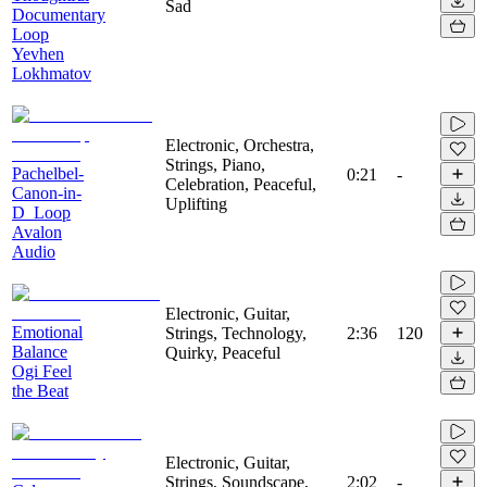
Sad
Documentary
Loop
Yevhen
Lokhmatov
Electronic, Orchestra,
Strings, Piano,
Pachelbel-
0:21
-
Celebration, Peaceful,
Canon-in-
Uplifting
D_Loop
Avalon
Audio
Electronic, Guitar,
Emotional
Strings, Technology,
2:36
120
Balance
Quirky, Peaceful
Ogi Feel
the Beat
Electronic, Guitar,
Strings, Soundscape,
2:02
-