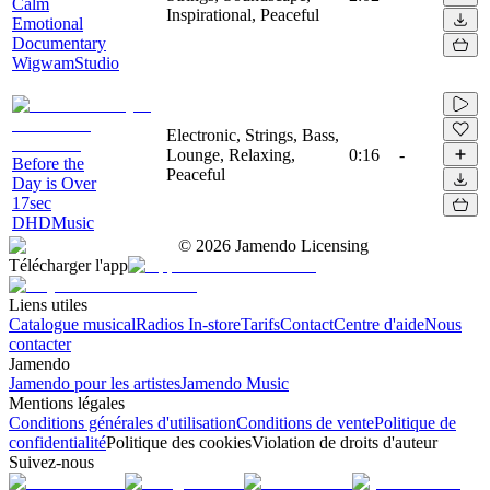
Calm
Inspirational, Peaceful
Emotional
Documentary
WigwamStudio
Electronic, Strings, Bass,
Lounge, Relaxing,
0:16
-
Before the
Peaceful
Day is Over
17sec
DHDMusic
©
2026
Jamendo Licensing
Télécharger l'app
Liens utiles
Catalogue musical
Radios In-store
Tarifs
Contact
Centre d'aide
Nous
contacter
Jamendo
Jamendo pour les artistes
Jamendo Music
Mentions légales
Conditions générales d'utilisation
Conditions de vente
Politique de
confidentialité
Politique des cookies
Violation de droits d'auteur
Suivez-nous