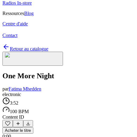
Radios In-store
Ressources
Blog
Centre d'aide
Contact
Retour au catalogue
One More Night
par
Fatima Mhedden
electronic
3:52
100 BPM
Content ID
Acheter le titre
0:00