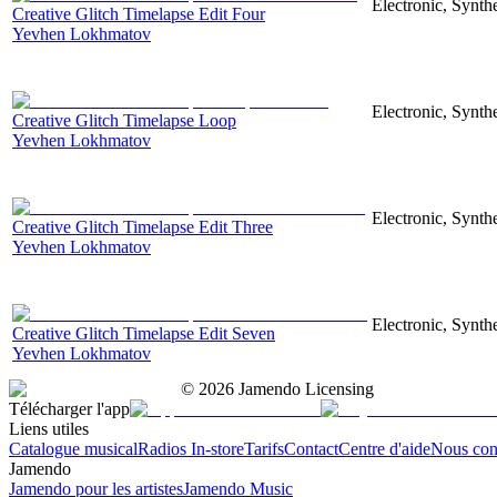
Electronic, Synthe
Creative Glitch Timelapse Edit Four
Yevhen Lokhmatov
Electronic, Synthe
Creative Glitch Timelapse Loop
Yevhen Lokhmatov
Electronic, Synthe
Creative Glitch Timelapse Edit Three
Yevhen Lokhmatov
Electronic, Synthe
Creative Glitch Timelapse Edit Seven
Yevhen Lokhmatov
©
2026
Jamendo Licensing
Télécharger l'app
Liens utiles
Catalogue musical
Radios In-store
Tarifs
Contact
Centre d'aide
Nous con
Jamendo
Jamendo pour les artistes
Jamendo Music