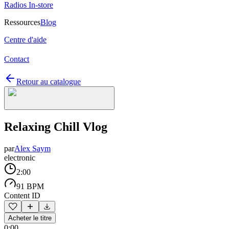
Radios In-store
Ressources
Blog
Centre d'aide
Contact
Retour au catalogue
Relaxing Chill Vlog
par
Alex Saym
electronic
2:00
91 BPM
Content ID
Acheter le titre
0:00