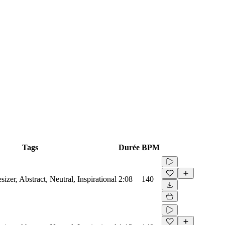
Tags
Durée
BPM
sizer, Abstract, Neutral, Inspirational
2:08
140