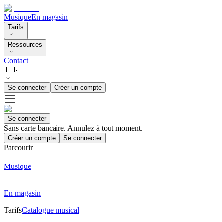
Musique
En magasin
Tarifs
Ressources
Contact
🇫🇷
Se connecter
Créer un compte
Se connecter
Sans carte bancaire. Annulez à tout moment.
Créer un compte
Se connecter
Parcourir
Musique
En magasin
Tarifs
Catalogue musical