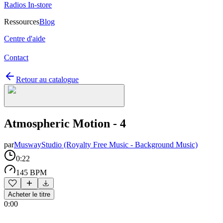
Radios In-store
Ressources
Blog
Centre d'aide
Contact
Retour au catalogue
Atmospheric Motion - 4
par
MuswayStudio (Royalty Free Music - Background Music)
0:22
145 BPM
Acheter le titre
0:00