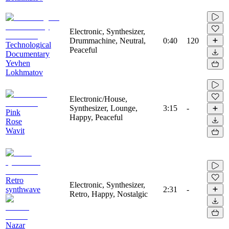
Electronic, Synthesizer,
Drummachine, Neutral,
0:40
120
Technological
Peaceful
Documentary
Yevhen
Lokhmatov
Electronic/House,
Synthesizer, Lounge,
3:15
-
Pink
Happy, Peaceful
Rose
Wavit
Retro
Electronic, Synthesizer,
synthwave
2:31
-
Retro, Happy, Nostalgic
Nazar