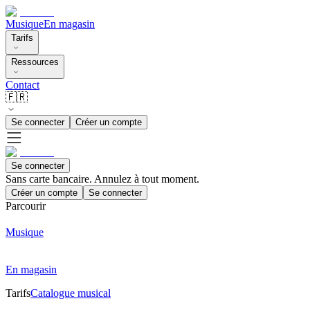
Musique
En magasin
Tarifs
Ressources
Contact
🇫🇷
Se connecter
Créer un compte
Se connecter
Sans carte bancaire. Annulez à tout moment.
Créer un compte
Se connecter
Parcourir
Musique
En magasin
Tarifs
Catalogue musical