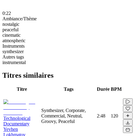
0:22
Ambiance/Thème
nostalgic
peaceful
cinematic
atmospheric
Instruments
synthesizer
Autres tags
instrumental
Titres similaires
Titre
Tags
Durée
BPM
Synthesizer, Corporate,
Commercial, Neutral,
2:48
120
Technological
Groovy, Peaceful
Documentary
Yevhen
Lokhmatov