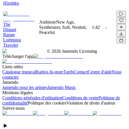
Hrushko
Ambient/New Age,
The
Synthesizer, Soft, Neutral,
1:42
-
Distant
Peaceful
Range
Lightning
Traveler
©
2026
Jamendo Licensing
Télécharger l'app
Liens utiles
Catalogue musical
Radios In-store
Tarifs
Contact
Centre d'aide
Nous
contacter
Jamendo
Jamendo pour les artistes
Jamendo Music
Mentions légales
Conditions générales d'utilisation
Conditions de vente
Politique de
confidentialité
Politique des cookies
Violation de droits d'auteur
Suivez-nous